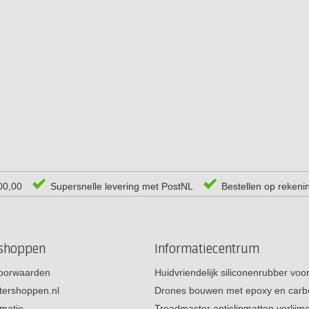
00,00
Supersnelle levering met PostNL
Bestellen op rekeni
rshoppen
Informatiecentrum
oorwaarden
Huidvriendelijk siliconenrubber vo
tershoppen.nl
Drones bouwen met epoxy en carb
rmatie
Treadmaster antislipmatten verlij