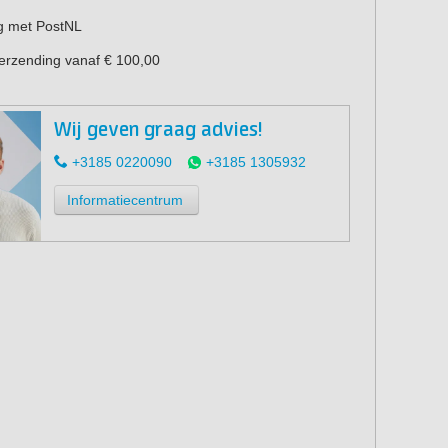
g met PostNL
verzending vanaf € 100,00
Wij geven graag advies!
+3185 0220090
+3185 1305932
Informatiecentrum