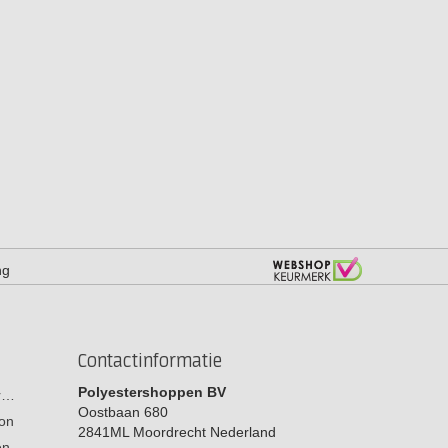
ng
Contactinformatie
Polyestershoppen BV
or…
Oostbaan 680
on
2841ML
Moordrecht
Nederland
men…