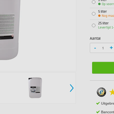
1 liter
Op voor
5 liter
Nog maar
25 liter
Levertijd 
Aantal
-
+
Uitgebr
Bancont