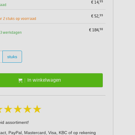
99
€
14,
raad
99
€
52,
 2 stuks op voorraad
98
€
184,
1-3 werkdagen
stuks
In winkelwagen
eid assortiment!
act, PayPal, Mastercard, Visa, KBC of op rekening