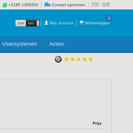
+3185 1305932
Contact opnemen
🇫🇷
🇬🇧
0
Mijn account
Winkelwagen
21%
Incl.
Excl.
Vloersystemen
Acties
Prijs