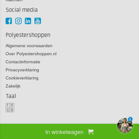
Social media
Polyestershoppen
Algemene voorwaarden
Over Polyestershoppen.nl
Contactinformatie
Privacyverklaring
Cookieverklaring
Zakelijk
Taal
🇫🇷
🇬🇧
1
In winkelwagen
Copyright 2026 Polyestershoppen bv