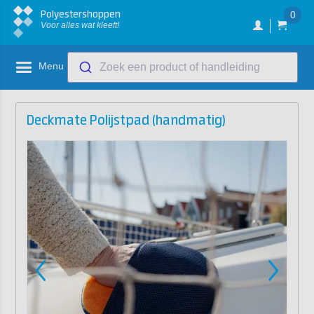
Polyestershoppen
0
Voor alles wat kleeft!
Menu
Zoek een product of handleiding
Deckmate Polijstpad (handmatig)