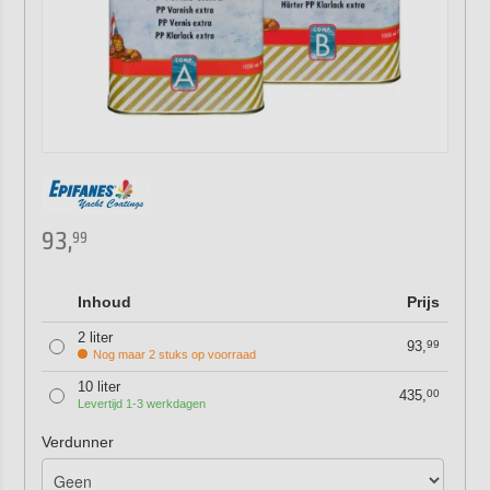
93,
99
Inhoud
Prijs
2 liter
93,
99
Nog maar 2 stuks op voorraad
10 liter
435,
00
Levertijd 1-3 werkdagen
Verdunner