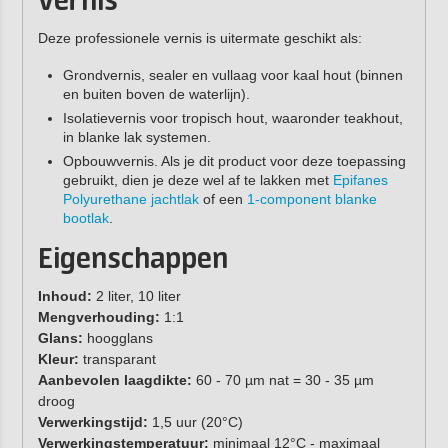
vernis
Deze professionele vernis is uitermate geschikt als:
Grondvernis, sealer en vullaag voor kaal hout (binnen
en buiten boven de waterlijn).
Isolatievernis voor tropisch hout, waaronder teakhout,
in blanke lak systemen.
Opbouwvernis. Als je dit product voor deze toepassing
gebruikt, dien je deze wel af te lakken met
Epifanes
Polyurethane jachtlak
of een
1-component blanke
bootlak
.
Eigenschappen
Inhoud:
2 liter, 10 liter
Mengverhouding:
1:1
Glans:
hoogglans
Kleur:
transparant
Aanbevolen laagdikte:
60 - 70 µm nat = 30 - 35 µm
droog
Verwerkingstijd:
1,5 uur (20°C)
Verwerkingstemperatuur:
minimaal 12°C - maximaal