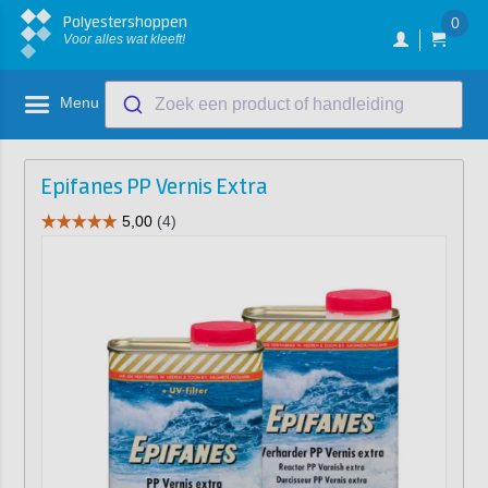
Polyestershoppen
0
Voor alles wat kleeft!
Menu
Zoek een product of handleiding
Epifanes PP Vernis Extra