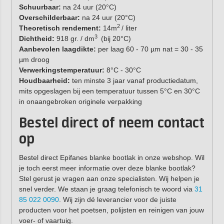
Schuurbaar:
na 24 uur (20°C)
Overschilderbaar:
na 24 uur (20°C)
2
Theoretisch rendement:
14m
/ liter
3
Dichtheid:
918 gr. / dm
(bij 20°C)
Aanbevolen laagdikte:
per laag 60 - 70 µm nat = 30 - 35
µm droog
Verwerkingstemperatuur:
8°C - 30°C
Houdbaarheid:
ten minste 3 jaar vanaf productiedatum,
mits opgeslagen bij een temperatuur tussen 5°C en 30°C
in onaangebroken originele verpakking
Bestel direct of neem contact
op
Bestel direct Epifanes blanke bootlak in onze webshop. Wil
je toch eerst meer informatie over deze blanke bootlak?
Stel gerust je vragen aan onze specialisten. Wij helpen je
snel verder. We staan je graag telefonisch te woord via
31
85 022 0090
. Wij zijn dé leverancier voor de juiste
producten voor het poetsen, polijsten en reinigen van jouw
voer- of vaartuig.