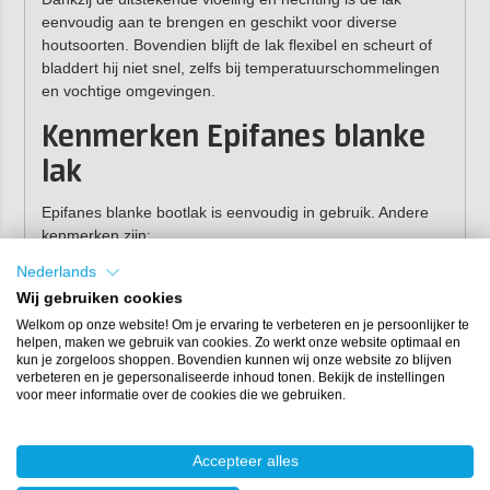
eenvoudig aan te brengen en geschikt voor diverse
houtsoorten. Bovendien blijft de lak flexibel en scheurt of
bladdert hij niet snel, zelfs bij temperatuurschommelingen
en vochtige omgevingen.
Kenmerken Epifanes blanke
lak
Epifanes blanke bootlak is eenvoudig in gebruik. Andere
kenmerken zijn:
Nederlands
1-component bootlak.
Wij gebruiken cookies
Zeer hoge uv-bestendigheid.
Welkom op onze website! Om je ervaring te verbeteren en je persoonlijker te
Hoog elastisch vermogen.
helpen, maken we gebruik van cookies. Zo werkt onze website optimaal en
Langdurig glansbehoud.
kun je zorgeloos shoppen. Bovendien kunnen wij onze website zo blijven
verbeteren en je gepersonaliseerde inhoud tonen. Bekijk de instellingen
Toepassingen
voor meer informatie over de cookies die we gebruiken.
De blanke bootlak van Epifanes is toepasbaar bij nieuw
Accepteer alles
werk op massief kaal hout (bijvoorbeeld: meranti,
mahonie, oregon pine), hechthout binnen en hechthout