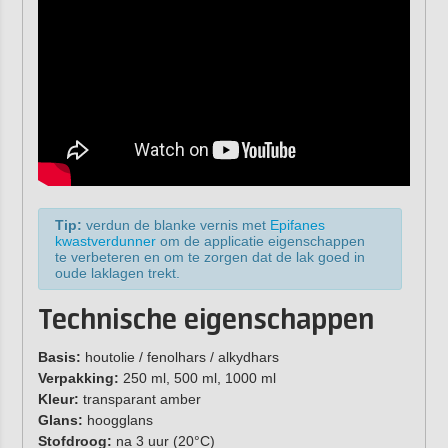
Tip:
verdun de blanke vernis met
Epifanes
kwastverdunner
om de applicatie eigenschappen
te verbeteren en om te zorgen dat de lak goed in
oude laklagen trekt.
Technische eigenschappen
Basis:
houtolie / fenolhars / alkydhars
Verpakking:
250 ml, 500 ml, 1000 ml
Kleur:
transparant amber
Glans:
hoogglans
Stofdroog:
na 3 uur (20°C)