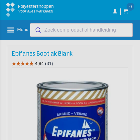
Polyestershoppen
0
Voor alles wat kleeft!
Menu
Zoek een product of handleiding
Epifanes Bootlak Blank