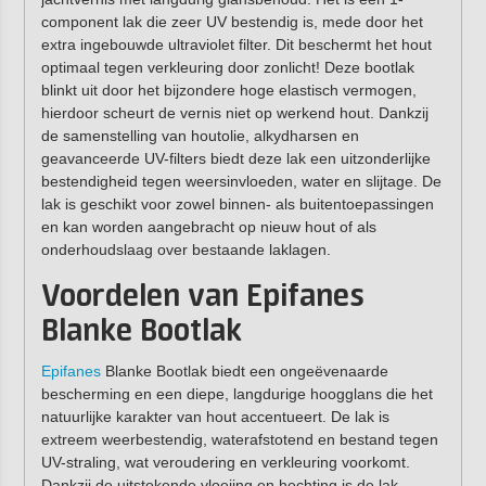
component lak die zeer UV bestendig is, mede door het
extra ingebouwde ultraviolet filter. Dit beschermt het hout
optimaal tegen verkleuring door zonlicht! Deze bootlak
blinkt uit door het bijzondere hoge elastisch vermogen,
hierdoor scheurt de vernis niet op werkend hout. Dankzij
de samenstelling van houtolie, alkydharsen en
geavanceerde UV-filters biedt deze lak een uitzonderlijke
bestendigheid tegen weersinvloeden, water en slijtage. De
lak is geschikt voor zowel binnen- als buitentoepassingen
en kan worden aangebracht op nieuw hout of als
onderhoudslaag over bestaande laklagen.
Voordelen van Epifanes
Blanke Bootlak
Epifanes
Blanke Bootlak biedt een ongeëvenaarde
bescherming en een diepe, langdurige hoogglans die het
natuurlijke karakter van hout accentueert. De lak is
extreem weerbestendig, waterafstotend en bestand tegen
UV-straling, wat veroudering en verkleuring voorkomt.
Dankzij de uitstekende vloeiing en hechting is de lak