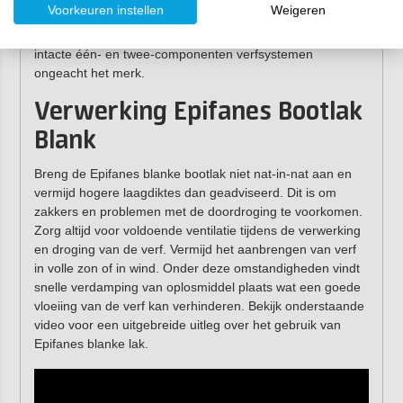
Voorkeuren instellen
Weigeren
buiten, boven de waterlijn. Daarnaast is deze blanke
bootlak te gebruiken voor onderhoud van bestaande,
intacte één- en twee-componenten verfsystemen
ongeacht het merk.
Verwerking Epifanes Bootlak
Blank
Breng de Epifanes blanke bootlak niet nat-in-nat aan en
vermijd hogere laagdiktes dan geadviseerd. Dit is om
zakkers en problemen met de doordroging te voorkomen.
Zorg altijd voor voldoende ventilatie tijdens de verwerking
en droging van de verf. Vermijd het aanbrengen van verf
in volle zon of in wind. Onder deze omstandigheden vindt
snelle verdamping van oplosmiddel plaats wat een goede
vloeiing van de verf kan verhinderen. Bekijk onderstaande
video voor een uitgebreide uitleg over het gebruik van
Epifanes blanke lak.