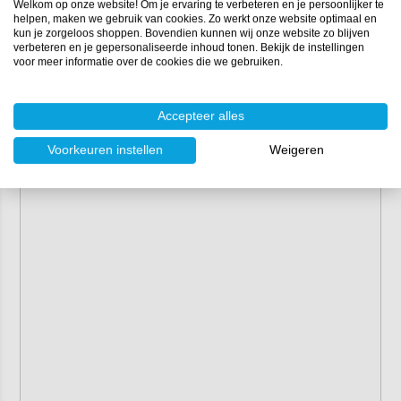
Welkom op onze website! Om je ervaring te verbeteren en je persoonlijker te
Inhoud:
500 ml
helpen, maken we gebruik van cookies. Zo werkt onze website optimaal en
Applicatie:
doek of spons
kun je zorgeloos shoppen. Bovendien kunnen wij onze website zo blijven
Houdbaarheid:
2 jaar (vorstvrij in een gesloten
verbeteren en je gepersonaliseerde inhoud tonen. Bekijk de instellingen
voor meer informatie over de cookies die we gebruiken.
verpakking opslaan)
Geschikt voor:
teak en andere soorten hardhout
Accepteer alles
Voorkeuren instellen
Weigeren