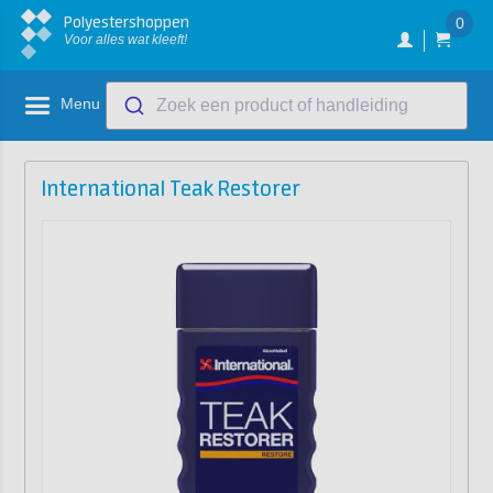
Polyestershoppen
0
Voor alles wat kleeft!
Menu
Zoek een product of handleiding
International Teak Restorer