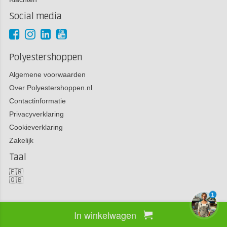
Social media
Polyestershoppen
Algemene voorwaarden
Over Polyestershoppen.nl
Contactinformatie
Privacyverklaring
Cookieverklaring
Zakelijk
Taal
🇫🇷
🇬🇧
1
In winkelwagen
Copyright 2026 Polyestershoppen bv