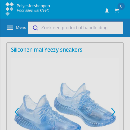
Polyestershoppen
0
Voor alles wat kleeft!
Menu
Zoek een product of handleiding
Siliconen mal Yeezy sneakers