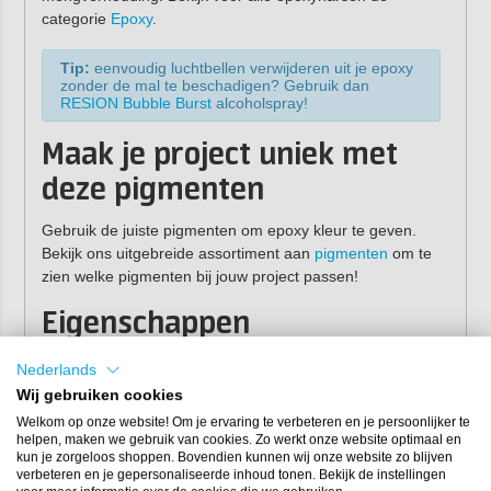
categorie
Epoxy
.
Tip:
eenvoudig luchtbellen verwijderen uit je epoxy
zonder de mal te beschadigen? Gebruik dan
RESION Bubble Burst
alcoholspray!
Maak je project uniek met
deze pigmenten
Gebruik de juiste pigmenten om epoxy kleur te geven.
Bekijk ons uitgebreide assortiment aan
pigmenten
om te
zien welke pigmenten bij jouw project passen!
Eigenschappen
Materiaal:
siliconen
Nederlands
Afmeting:
5,5 x 2 cm
Wij gebruiken cookies
Welkom op onze website! Om je ervaring te verbeteren en je persoonlijker te
Voor deze mal heb je circa 30 gram epoxy nodig.
helpen, maken we gebruik van cookies. Zo werkt onze website optimaal en
kun je zorgeloos shoppen. Bovendien kunnen wij onze website zo blijven
verbeteren en je gepersonaliseerde inhoud tonen. Bekijk de instellingen