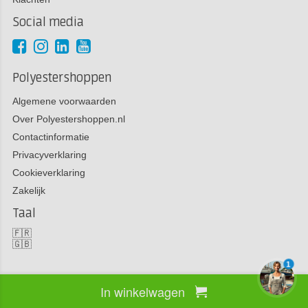
Social media
Polyestershoppen
Algemene voorwaarden
Over Polyestershoppen.nl
Contactinformatie
Privacyverklaring
Cookieverklaring
Zakelijk
Taal
🇫🇷
🇬🇧
1
In winkelwagen
Copyright 2026 Polyestershoppen bv