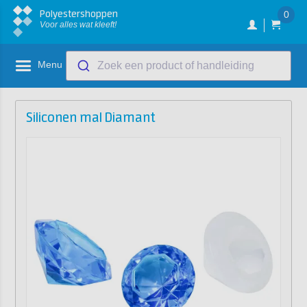
Polyestershoppen
0
Voor alles wat kleeft!
Menu
Zoek een product of handleiding
Siliconen mal Diamant