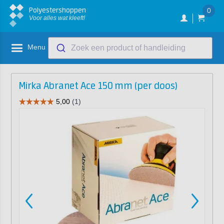
Polyestershoppen
0
Voor alles wat kleeft!
Menu
Zoek een product of handleiding
Mirka Abranet Ace 150 mm (per doos)