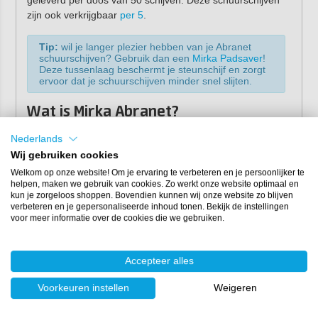
geleverd per doos van 50 schijven. Deze schuurschijven
zijn ook verkrijgbaar
per 5
.
Tip:
wil je langer plezier hebben van je Abranet
schuurschijven? Gebruik dan een
Mirka Padsaver
!
Deze tussenlaag beschermt je steunschijf en zorgt
ervoor dat je schuurschijven minder snel slijten.
Wat is Mirka Abranet?
Abranet is een stofvrije schuuroplossing van Mirka. Waar
Nederlands
het meeste conventionele schuurpapier een papieren
Wij gebruiken cookies
achterkant heeft, heeft Mirka Abranet een netstructuur.
Welkom op onze website! Om je ervaring te verbeteren en je persoonlijker te
Hierdoor kan het stof vele malen beter worden afgevoerd.
helpen, maken we gebruik van cookies. Zo werkt onze website optimaal en
Dit resulteert in een uiterst efficiënte stofverwijdering op
kun je zorgeloos shoppen. Bovendien kunnen wij onze website zo blijven
het gereedschap die zowel de werkkwaliteit als de
verbeteren en je gepersonaliseerde inhoud tonen. Bekijk de instellingen
voor meer informatie over de cookies die we gebruiken.
werkomgeving verbetert. Dit maakt Mirka Abranet Ace een
must-have bij het stofvrij schuren.
Accepteer alles
Voorkeuren instellen
Weigeren