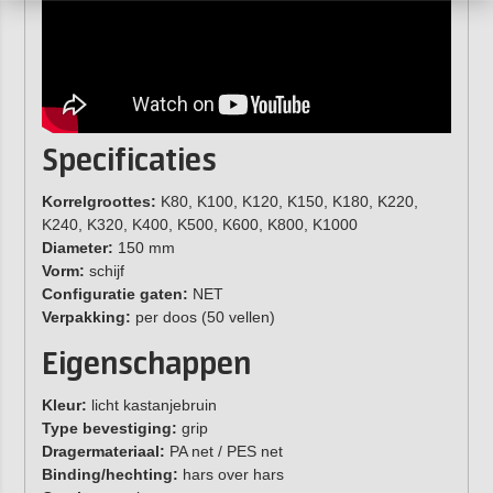
Specificaties
Korrelgroottes:
K80, K100, K120, K150, K180, K220,
K240, K320, K400, K500, K600, K800, K1000
Diameter:
150 mm
Vorm:
schijf
Configuratie gaten:
NET
Verpakking:
per doos (50 vellen)
Eigenschappen
Kleur:
licht kastanjebruin
Type bevestiging:
grip
Dragermateriaal:
PA net / PES net
Binding/hechting:
hars over hars