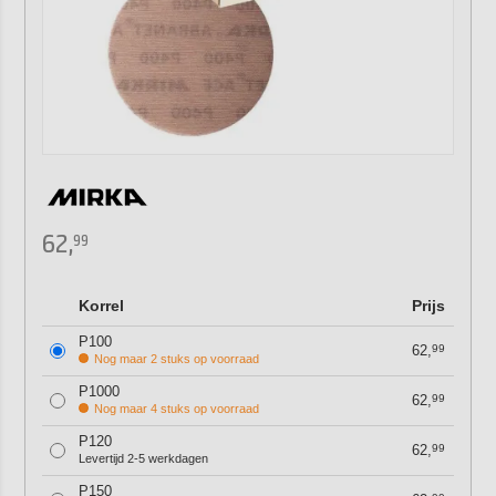
62,
99
Korrel
Prijs
P100
62,
99
Nog maar 2 stuks op voorraad
P1000
62,
99
Nog maar 4 stuks op voorraad
P120
62,
99
Levertijd 2-5 werkdagen
P150