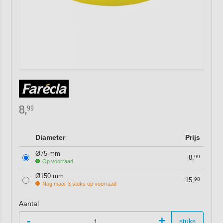
8,
99
Diameter
Prijs
Ø75 mm
8,
99
Op voorraad
Ø150 mm
15,
98
Nog maar 3 stuks op voorraad
Aantal
-
+
stuks