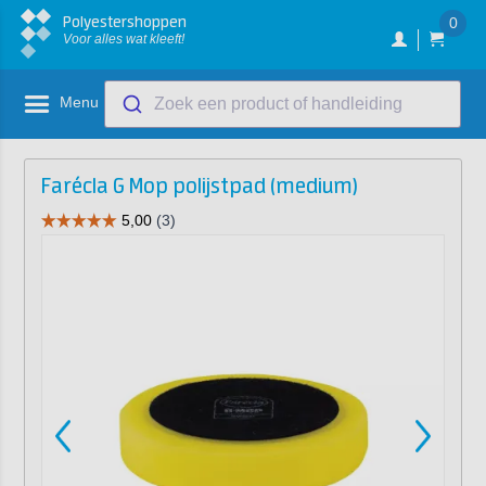
Polyestershoppen
0
Voor alles wat kleeft!
Menu
Zoek een product of handleiding
Farécla G Mop polijstpad (medium)