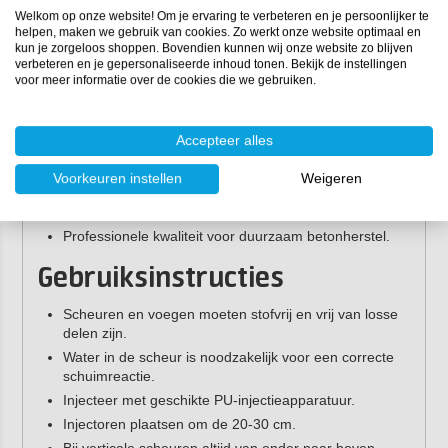
Belangrijkste kenmerken
Welkom op onze website! Om je ervaring te verbeteren en je persoonlijker te
helpen, maken we gebruik van cookies. Zo werkt onze website optimaal en
Reageert met water en schuimt actief uit (hydroactieve
kun je zorgeloos shoppen. Bovendien kunnen wij onze website zo blijven
verbeteren en je gepersonaliseerde inhoud tonen. Bekijk de instellingen
injectiehars).
voor meer informatie over de cookies die we gebruiken.
Vormt een flexibel en waterdicht polyurethaanschuim.
Blijvend elastisch, ook bij beweging van het beton.
Waterdicht tot 0,7 bar waterdruk.
Accepteer alles
Niet brandbaar.
Voorkeuren instellen
Weigeren
Uitstekende hechting aan beton.
Te verwerken met 1-component PU-injectieapparatuur.
Professionele kwaliteit voor duurzaam betonherstel.
Gebruiksinstructies
Scheuren en voegen moeten stofvrij en vrij van losse
delen zijn.
Water in de scheur is noodzakelijk voor een correcte
schuimreactie.
Injecteer met geschikte PU-injectieapparatuur.
Injectoren plaatsen om de 20-30 cm.
Bij verticale scheuren altijd van onder naar boven