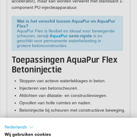
accelerator), maar kan worden verwerkt met standaard 1-
component PU-injectieapparatuur.
Wat is het verschil tussen AquaPur en AquaPur
Flex?
AquaPur Flex is flexibel en ideaal voor bewegende
scheuren, terwijl
AquaPur
semi-rigide
is en
geschikt voor permanente waterbelasting in
grotere betonconstructies.
Toepassingen AquaPur Flex
Betoninjectie
Stoppen van actieve waterlekkages in beton.
Injecteren van betonscheuren.
Afdichten van dilatatie- en constructievoegen.
Opvullen van holle ruimtes en naden.
Betoninjectie bij scheuren met constructieve beweging.
AquaPur Flex is geschikt voor kelders, funderingen,
Nederlands
tunnels, parkeergarages en andere betonconstructies.
Wij gebruiken cookies