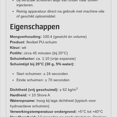
injecteren.
Reinig apparatuur direct na gebruik met machine-olie
of geschikt oplosmiddel.
Eigenschappen
Mengverhouding:
100:4 (gewicht én volume)
Product:
flexibel PU-schuim
Kleur:
wit
Potlife:
circa 45 minuten (bij 20°C)
Schuimfactor:
ca. 1:10 (vrije expansie)
Schuimtijd bij 20°C (30 g, 5% water):
Start schuimen: ± 24 seconden
Einde schuimen: ± 70 seconden
3
Dichtheid (vrij geschuimd):
± 62 kg/m
Hardheid:
< 10 Shore A
Wateropname:
hoog bij lage dichtheid (typisch voor
hydroactieve schuimen)
Verwerkingstemperatuur ondergrond:
+5°C tot +40°C