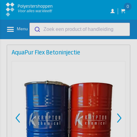
Polyestershoppen
0
Voor alles wat kleeft!
Menu
Zoek een product of handleiding
AquaPur Flex Betoninjectie