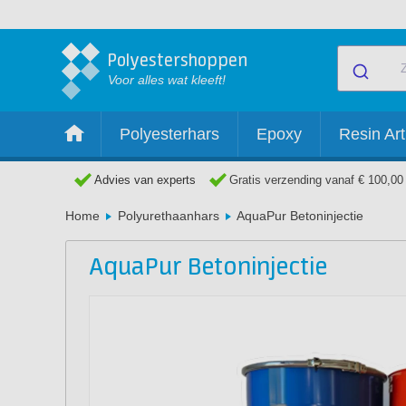
Polyestershoppen
Voor alles wat kleeft!
Polyesterhars
Epoxy
Resin Art
Advies van experts
Gratis verzending vanaf € 100,00
Home
Polyurethaanhars
AquaPur Betoninjectie
AquaPur Betoninjectie