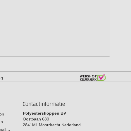
ng
Contactinformatie
Polyestershoppen BV
on
Oostbaan 680
men…
2841ML
Moordrecht
Nederland
 mall…