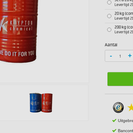
Set à 26 k
Levertijd 
20 kg (co
Levertijd 
200 kg (c
Levertijd 
Aantal
-
+
Uitgebr
Bancont