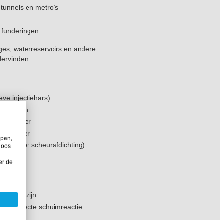
 tunnels en metro’s
 funderingen
ages, waterreservoirs en andere
dervinden.
eve injectiehars)
nschappen
t met water
 met water
lpen,
cten voor scheurafdichting)
loos
nherstel
er de
e delen zijn.
een correcte schuimreactie.