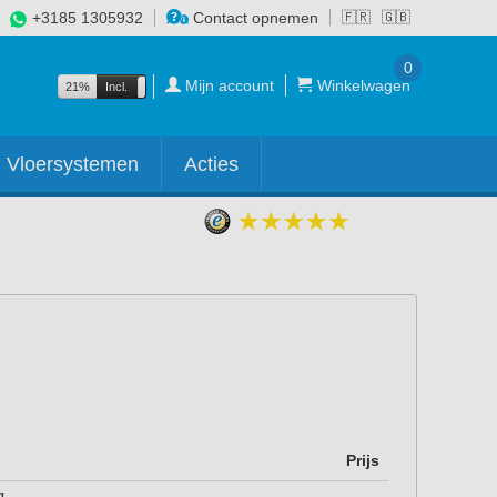
+3185 1305932
Contact opnemen
🇫🇷
🇬🇧
0
Mijn account
Winkelwagen
21%
Incl.
Excl.
Vloersystemen
Acties
Prijs