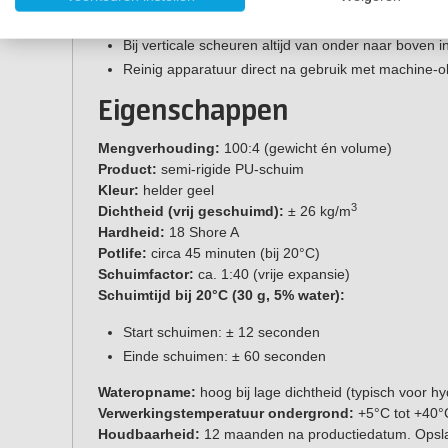
Injectoren plaatsen om de 20-30 cm.
Bij verticale scheuren altijd van onder naar boven i
Reinig apparatuur direct na gebruik met machine-ol
Eigenschappen
Mengverhouding:
100:4 (gewicht én volume)
Product:
semi-rigide PU-schuim
Kleur:
helder geel
3
Dichtheid (vrij geschuimd):
± 26 kg/m
Hardheid:
18 Shore A
Potlife:
circa 45 minuten (bij 20°C)
Schuimfactor:
ca. 1:40 (vrije expansie)
Schuimtijd bij 20°C (30 g, 5% water):
Start schuimen: ± 12 seconden
Einde schuimen: ± 60 seconden
Wateropname:
hoog bij lage dichtheid (typisch voor h
Verwerkingstemperatuur ondergrond:
+5°C tot +40°
Houdbaarheid:
12 maanden na productiedatum. Opsl