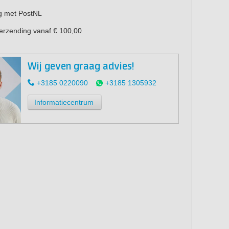
g met PostNL
verzending vanaf € 100,00
Wij geven graag advies!
+3185 0220090
+3185 1305932
Informatiecentrum