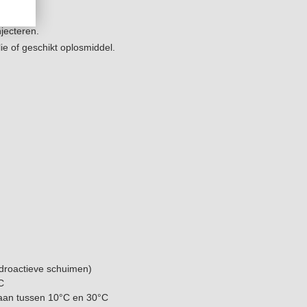
njecteren.
ie of geschikt oplosmiddel.
ydroactieve schuimen)
C
aan tussen 10°C en 30°C