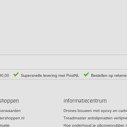
00,00
Supersnelle levering met PostNL
Bestellen op rekeni
rshoppen
Informatiecentrum
oorwaarden
Drones bouwen met epoxy en carb
tershoppen.nl
Treadmaster antislipmatten verlij
rmatie
Hoe onderhoud je siliconenrubber