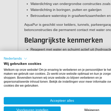
Waterdichting van ondergrondse constructies zoals
Waterdichting in boringen, putten en galerijen
Betrouwbare waterstop in graafwerkzaamheden en
AquaPur is geschikt voor kelders, tunnels, parkeergar
betonconstructies die permanent contact met water on
Belangrijkste kenmerken
Reageert met water en schuimt actief uit (hydroacti
Semi-rigide schuim met goede mechanische eige
Nederlands
Blijvende waterdichtheid, zelfs bij langdurig contac
Wij gebruiken cookies
Geschikt voor scheuren en voegen volledig gevuld
Welkom op onze website! Om je ervaring te verbeteren en je persoonlijker te he
CE-gecertificeerd volgens EN-1504-5 (injectieprodu
maken we gebruik van cookies. Zo werkt onze website optimaal en kun je zorge
shoppen. Bovendien kunnen wij onze website zo blijven verbeteren en je
Duurzaam en betrouwbaar voor professioneel beto
gepersonaliseerde inhoud tonen. Bekijk de instellingen voor meer informatie ov
cookies die we gebruiken.
Gebruiksinstructies
Scheuren en voegen moeten stofvrij en vrij van loss
Accepteer alles
Voldoende water in de scheur is noodzakelijk voor 
Voorkeuren instellen
Weigeren
Injecteer met geschikte PU-injectieapparatuur.