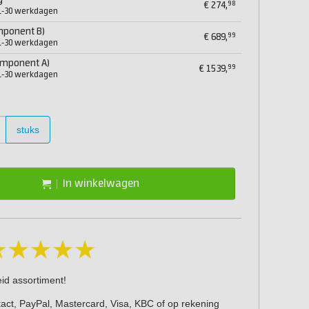
g
98
€
274,
21-30 werkdagen
mponent B)
99
€
689,
21-30 werkdagen
omponent A)
99
€
1539,
21-30 werkdagen
stuks
In winkelwagen
eid assortiment!
act, PayPal, Mastercard, Visa, KBC of op rekening