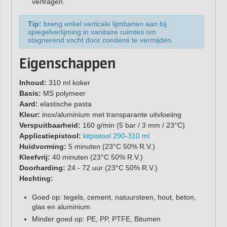
vertragen.
Tip:
breng enkel verticale lijmbanen aan bij
spiegelverlijming in sanitaire ruimtes om
stagnerend vocht door condens te vermijden.
Eigenschappen
Inhoud:
310 ml koker
Basis:
MS polymeer
Aard:
elastische pasta
Kleur:
inox/aluminium met transparante uitvloeiing
Verspuitbaarheid:
160 g/min (5 bar / 3 mm / 23°C)
Applicatiepistool:
kitpistool 290-310 ml
Huidvorming:
5 minuten (23°C 50% R.V.)
Kleefvrij:
40 minuten (23°C 50% R.V.)
Doorharding:
24 - 72 uur (23°C 50% R.V.)
Hechting:
Goed op: tegels, cement, natuursteen, hout, beton,
glas en aluminium
Minder goed op: PE, PP, PTFE, Bitumen