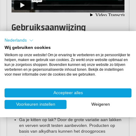
Gebruiksaanwijzing
Verwerkingstemperatuur: +5°C tot +40°C.
Nederlands
Zorg voor een zuivere, stof- en vetvrije ondergrond.
Wij gebruiken cookies
Reinig en ontvet veilig met
Tec7 Prepare & Finish
(ook
Welkom op onze website! Om je ervaring te verbeteren en je persoonlijker te
geschikt voor afwerking en verwijderen van niet-
helpen, maken we gebruik van cookies. Zo werkt onze website optimaal en
uitgeharde Tec7-polymeren). Gebruik bij zware
kun je zorgeloos shoppen. Bovendien kunnen wij onze website zo blijven
vervuiling Tec7 Cleaner.
verbeteren en je gepersonaliseerde inhoud tonen. Bekijk de instellingen
voor meer informatie over de cookies die we gebruiken.
Breng de Trans Inox kit aan meet een
geschikt
kitpistool
. De ideale lijmdikte voor optimale verlijming is
3 mm.
Accepteer alles
Voer altijd een hechtproef uit als je gaat kitten op
kunststoffen, poederlakken, exotische houtsoorten en
Voorkeuren instellen
Weigeren
bitumineuze materialen. Versterk zwakke of poreuze
ondergronden eerst met
Poxy Primer
.
Ga je kitten op lak? Door de grote variatie aan lakken
en verven wordt testen aanbevolen. Producten op
basis van alkydhars kunnen het droogproces