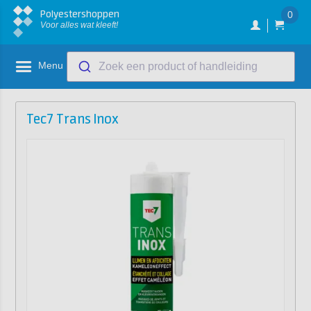
Polyestershoppen
0
Voor alles wat kleeft!
Menu
Zoek een product of handleiding
Tec7 Trans Inox