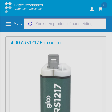
Polyestershoppen
0
Voor alles wat kleeft!
Menu
Zoek een product of handleiding
GLOO ARS1217 Epoxylijm