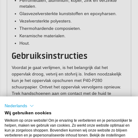
Ferrometalen, aluminium, koper, zink en verzinkte
metalen.
Glasvezelversterkte kunststoffen en epoxyharsen.
Vezelversterkte polyesters.
Thermohardende composieten.
Keramische materialen.
Hout.
Gebruiksinstructies
Voordat je gaat verlijmen, is het belangrijk dat het
oppervlak droog, vetvrij en stofvrij is. Indien noodzakelijk
kun je het oppervlak opschuren met P40-P280
schuurpapier. Ontvet het oppervlak vervolgens opnieuw.
Trek handschoenen aan om contact met de huid te
voorkomen. Verwijder vervolgens het klepje van de
Nederlands
cartridge en breng een kleine hoeveelheid lijm aan op een
stuk karton totdat beide componenten gelijkmatig
Wij gebruiken cookies
uitstromen. Sluit de verpakking direct na gebruik. Na
Welkom op onze website! Om je ervaring te verbeteren en je persoonlijker te
minder dan 30 minuten is het product bewerkbaar
helpen, maken we gebruik van cookies. Zo werkt onze website optimaal en
kun je zorgeloos shoppen. Bovendien kunnen wij onze website zo blijven
(schuren, schilderen, enzovoort).
verbeteren en je gepersonaliseerde inhoud tonen. Bekijk de instellingen