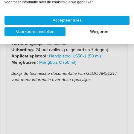
voor meer informatie over de cookies die we gebruiken.
Eigenschappen
Verpakking:
50 ml & 400 ml
Accepteer alles
Mengverhouding:
2:1
Viscositeit:
thixotroop
Voorkeuren instellen
Weigeren
Tg:
73°C
Verwerkingstijd
>60 minuten
Uitharding:
24 uur (volledig uitgehard na 7 dagen)
Applicatiepistool:
Handpistool LS50-1 (50 ml)
Mengbuizen:
Mengbuis C (50 ml)
Bekijk de technische documentatie van GLOO ARS1217
voor meer informatie over deze epoxylijm.