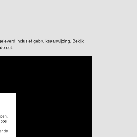
eleverd inclusief gebruiksaanwijzing. Bekijk
de set.
lpen,
loos
er de