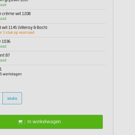
 grijs/wit 1207
raad
 crème wit 1208
raad
wit 1145 (Villeroy & Boch)
 1 stuk op voorraad
e 1036
raad
nt 87
raad
1
2-5 werkdagen
stuks
In winkelwagen