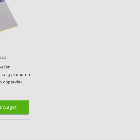
aad
vellen
lmatig plamuren
on oppervlak
kelwagen