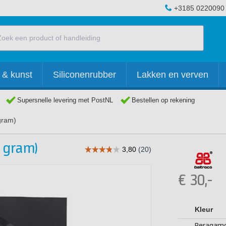
+3185 0220090
 & kunst
Siliconenrubber
Lakken en verven
Supersnelle levering met PostNL
Bestellen op rekening
 gram)
1 gram)
€
30,-
Kleur