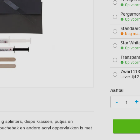
Peragamon
Op voor
Pergamon
Op voor
Standaard 
Nog maar
Star Whit
Op voor
Transpara
Op voor
Zwart 113
Levertijd 
Aantal
-
+
g splinters, diepe krassen, putjes en
, douchebak en andere acryl oppervlakken is met