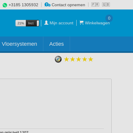
+3185 1305932
Contact opnemen
🇫🇷
🇬🇧
0
Mijn account
Winkelwagen
21%
Incl.
Excl.
Vloersystemen
Acties