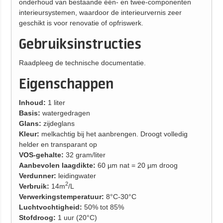
onderhoud van bestaande één- en twee-componenten
interieursystemen, waardoor de interieurvernis zeer
geschikt is voor renovatie of opfriswerk.
Gebruiksinstructies
Raadpleeg de technische documentatie.
Eigenschappen
Inhoud:
1 liter
Basis:
watergedragen
Glans:
zijdeglans
Kleur:
melkachtig bij het aanbrengen. Droogt volledig
helder en transparant op
VOS-gehalte:
32 gram/liter
Aanbevolen laagdikte:
60 µm nat = 20 µm droog
Verdunner:
leidingwater
2
Verbruik:
14m
/L
Verwerkingstemperatuur:
8°C-30°C
Luchtvochtigheid:
50% tot 85%
Stofdroog:
1 uur (20°C)