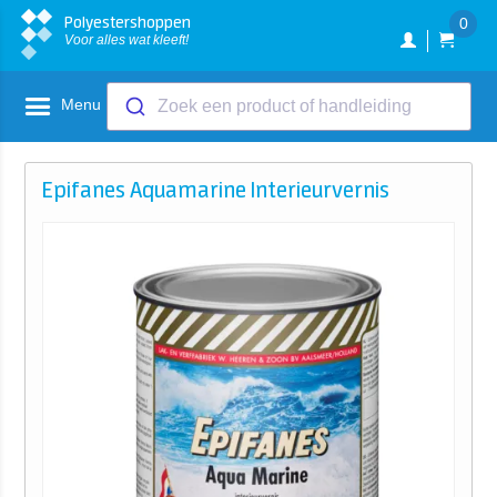
Polyestershoppen
0
Voor alles wat kleeft!
Menu
Zoek een product of handleiding
Epifanes Aquamarine Interieurvernis