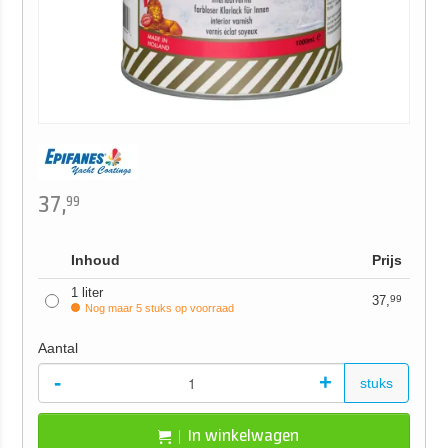
37,
99
Inhoud
Prijs
1 liter
37,
99
Nog maar 5 stuks op voorraad
Aantal
-
+
stuks
In winkelwagen