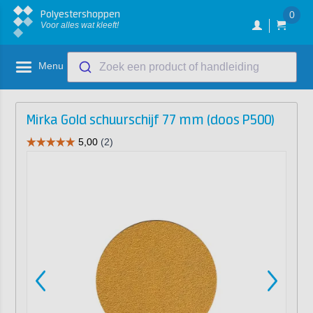
Polyestershoppen
0
Voor alles wat kleeft!
Menu
Zoek een product of handleiding
Mirka Gold schuurschijf 77 mm (doos P500)