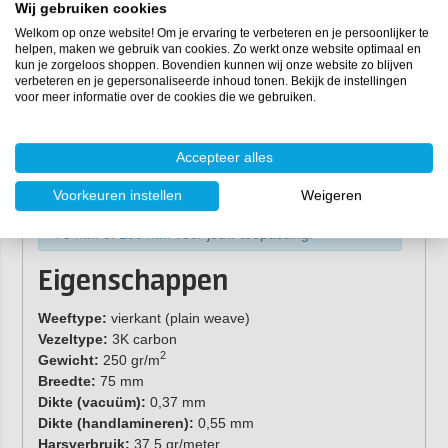
Wij gebruiken cookies
bij uitstek geschikt voor:
Welkom op onze website! Om je ervaring te verbeteren en je persoonlijker te
Brede hoekversterkingen bij composietconstructies
helpen, maken we gebruik van cookies. Zo werkt onze website optimaal en
kun je zorgeloos shoppen. Bovendien kunnen wij onze website zo blijven
Buiswikkeling voor buizen met een grotere diameter
verbeteren en je gepersonaliseerde inhoud tonen. Bekijk de instellingen
Versterking en reparatie van platen, panelen en
voor meer informatie over de cookies die we gebruiken.
andere vlakke composietonderdelen
Structurele verstevigingen waarbij een bredere strook
meer stabiliteit biedt
Accepteer alles
Voorkeuren instellen
Weigeren
Wist je dat onze koolstof weefseltape verkrijgbaar
is in meerdere breedtes? Kies uit
25 mm
,
50 mm
,
75 mm of
100 mm
voor jouw toepassing.
Eigenschappen
Weeftype:
vierkant (plain weave)
Vezeltype:
3K carbon
2
Gewicht:
250 gr/m
Breedte:
75 mm
Dikte (vacuüm):
0,37 mm
Dikte (handlamineren):
0,55 mm
Harsverbruik:
37,5 gr/meter