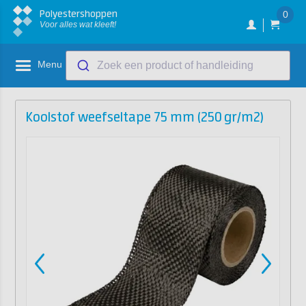
Polyestershoppen
0
Voor alles wat kleeft!
Menu
Zoek een product of handleiding
Koolstof weefseltape 75 mm (250 gr/m2)