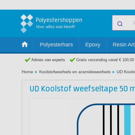
Polyestershoppen
Voor alles wat kleeft!
Polyesterhars
Epoxy
Resin Art
Advies van experts
Gratis verzending vanaf € 100,00
Home
Koolstofweefsels en aramideweefsels
UD Kools
UD Koolstof weefseltape 50 