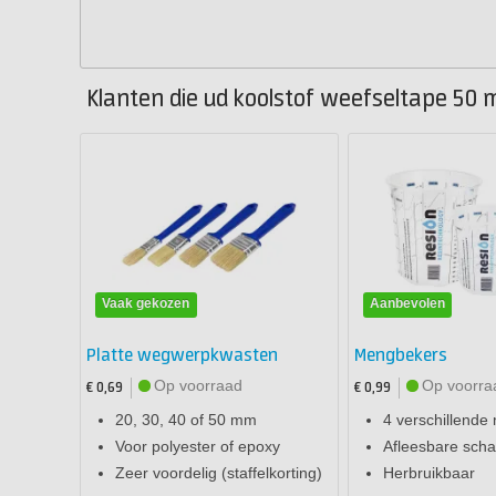
Klanten die ud koolstof weefseltape 50 
Vaak gekozen
Aanbevolen
Platte wegwerpkwasten
Mengbekers
Op voorraad
Op voorra
€ 0,69
€ 0,99
20, 30, 40 of 50 mm
4 verschillende
Voor polyester of epoxy
Afleesbare schaa
Zeer voordelig (staffelkorting)
Herbruikbaar