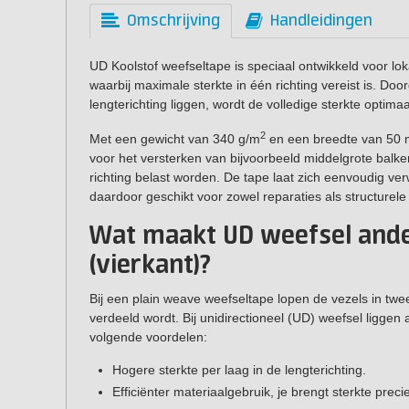
Omschrijving
Handleidingen
UD Koolstof weefseltape is speciaal ontwikkeld voor lok
waarbij maximale sterkte in één richting vereist is. Doord
lengterichting liggen, wordt de volledige sterkte optima
2
Met een gewicht van 340 g/m
en een breedte van 50 m
voor het versterken van bijvoorbeeld middelgrote balke
richting belast worden. De tape laat zich eenvoudig v
daardoor geschikt voor zowel reparaties als structurel
Wat maakt UD weefsel ande
(vierkant)?
Bij een plain weave weefseltape lopen de vezels in twee
verdeeld wordt. Bij unidirectioneel (UD) weefsel liggen al
volgende voordelen:
Hogere sterkte per laag in de lengterichting.
Efficiënter materiaalgebruik, je brengt sterkte preci