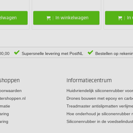
kelwagen
In winkelwagen
In
00,00
Supersnelle levering met PostNL
Bestellen op rekeni
rshoppen
Informatiecentrum
oorwaarden
Huidvriendelijk siliconenrubber vo
tershoppen.nl
Drones bouwen met epoxy en carb
rmatie
Treadmaster antislipmatten verlij
aring
Hoe onderhoud je siliconenrubber
aring
Siliconenrubber in de voedselindus