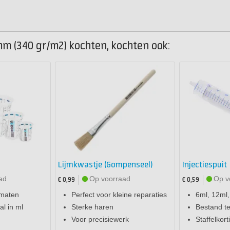
mm (340 gr/m2) kochten, kochten ook:
Lijmkwastje (Gompenseel)
Injectiespuit
ad
Op voorraad
Op v
€ 0,99
€ 0,59
 maten
Perfect voor kleine reparaties
6ml, 12ml
l in ml
Sterke haren
Bestand t
Voor precisiewerk
Staffelkort