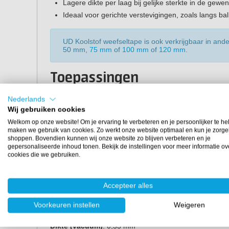
Lagere dikte per laag bij gelijke sterkte in de gewen
Ideaal voor gerichte verstevigingen, zoals langs bal
UD Koolstof weefseltape is ook verkrijgbaar in ande
50 mm,
75 mm
of
100 mm
of
120 mm
.
Toepassingen
De UD koolstof tape (50 mm breed) is bij uitstek geschi
Nederlands
Wij gebruiken cookies
Lokale reparaties van beschadigde composietonde
Welkom op onze website! Om je ervaring te verbeteren en je persoonlijker te he
Gerichte verstevigingen langs randen, hoeken en br
maken we gebruik van cookies. Zo werkt onze website optimaal en kun je zorge
shoppen. Bovendien kunnen wij onze website zo blijven verbeteren en je
Versterking van balken en spanten in boten, vliegtu
gepersonaliseerde inhoud tonen. Bekijk de instellingen voor meer informatie ov
Opbouwen van extra lagen op hoog-belaste punten
cookies die we gebruiken.
Eigenschappen
Accepteer alles
Weeftype:
unidirectioneel (UD)
2
Gewicht:
340 gr/m
Voorkeuren instellen
Weigeren
Breedte:
50 mm
Dikte (vacuüm)
: 0,33 mm