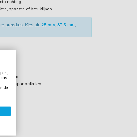
ste richting.
ken, spanten of breuklijnen.
re breedtes. Kies uit:
25 mm
,
37,5 mm
,
kt voor:
rdelen.
lpen,
euklijnen.
loos
igen en sportartikelen.
er de
.