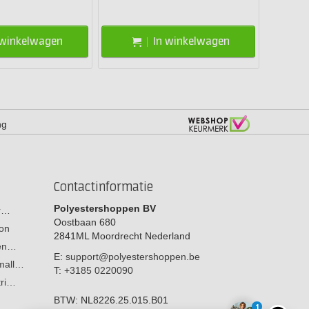
 winkelwagen
In winkelwagen
ng
Contactinformatie
Polyestershoppen BV
or…
Oostbaan 680
on
2841ML
Moordrecht
Nederland
men…
E:
support@polyestershoppen.be
 mall…
T:
+3185 0220090
tri…
BTW:
NL8226.25.015.B01
1