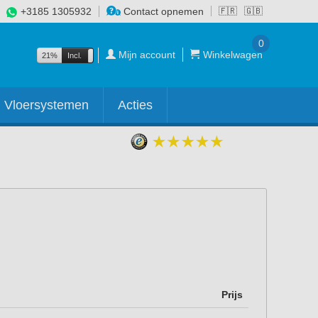
+3185 1305932
Contact opnemen
🇫🇷
🇬🇧
0
Mijn account
Winkelwagen
21%
Incl.
Excl.
Vloersystemen
Acties
Prijs