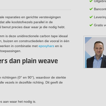
Uitgebr
Bancont
Leverin
ale reparaties en gerichte verstevigingen
at alle koolstofvezels parallel in de
Gratis 
al benut precies daar waar je die nodig hebt.
m is deze unidirectionele carbon tape ideaal
n, buizen en constructiedelen die vooral in één
erwerken in combinatie met
epoxyhars
en is
e toepassingen.
rs dan plain weave
 richtingen (0° en 90°), waardoor de sterkte
le vezels in dezelfde richting. Dit geeft de
es aan waar het nodig is.