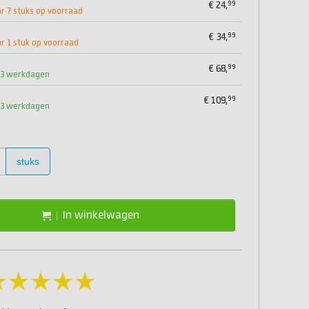
99
€
24,
 7 stuks op voorraad
99
€
34,
 1 stuk op voorraad
99
€
68,
1-3 werkdagen
99
€
109,
1-3 werkdagen
stuks
In winkelwagen