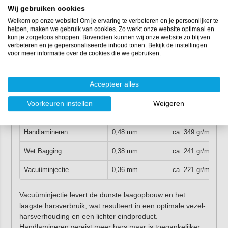
Wij gebruiken cookies
Eigenschappen
Welkom op onze website! Om je ervaring te verbeteren en je persoonlijker te
helpen, maken we gebruik van cookies. Zo werkt onze website optimaal en
2
Gewicht:
190 gr/m
kun je zorgeloos shoppen. Bovendien kunnen wij onze website zo blijven
verbeteren en je gepersonaliseerde inhoud tonen. Bekijk de instellingen
Breedte:
50 mm
voor meer informatie over de cookies die we gebruiken.
Weefseltype:
vierkant (plain weave)
Beschikbare lengtes:
5 m, 10 m, 25 m
,
50 m
Accepteer alles
Harsverbruik
Voorkeuren instellen
Weigeren
Applicatiemethode
Laagdikte
Harsverbruik per
2
Handlamineren
0,48 mm
ca. 349 gr/m
2
Wet Bagging
0,38 mm
ca. 241 gr/m
2
Vacuüminjectie
0,36 mm
ca. 221 gr/m
Vacuüminjectie levert de dunste laagopbouw en het
laagste harsverbruik, wat resulteert in een optimale vezel-
harsverhouding en een lichter eindproduct.
Handlamineren vereist meer hars maar is toegankelijker