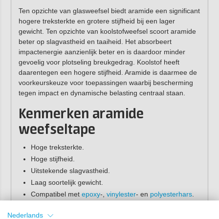
Ten opzichte van glasweefsel biedt aramide een significant
hogere treksterkte en grotere stijfheid bij een lager
gewicht. Ten opzichte van koolstofweefsel scoort aramide
beter op slagvastheid en taaiheid. Het absorbeert
impactenergie aanzienlijk beter en is daardoor minder
gevoelig voor plotseling breukgedrag. Koolstof heeft
daarentegen een hogere stijfheid. Aramide is daarmee de
voorkeurskeuze voor toepassingen waarbij bescherming
tegen impact en dynamische belasting centraal staan.
Kenmerken aramide
weefseltape
Hoge treksterkte.
Hoge stijfheid.
Uitstekende slagvastheid.
Laag soortelijk gewicht.
Compatibel met
epoxy
-,
vinylester
- en
polyesterhars
.
Verwerkbaar via handlamineren, wet bagging en
vacuüminjectie.
Nederlands