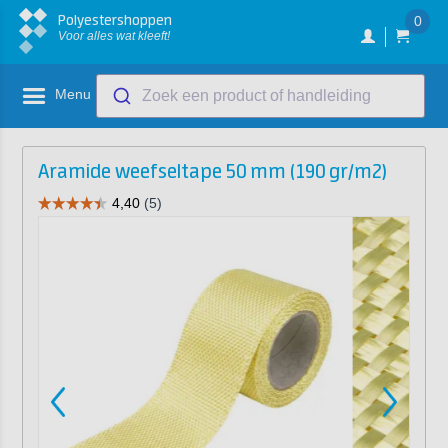
Polyestershoppen
0
Voor alles wat kleeft!
Menu
Zoek een product of handleiding
Aramide weefseltape 50 mm (190 gr/m2)