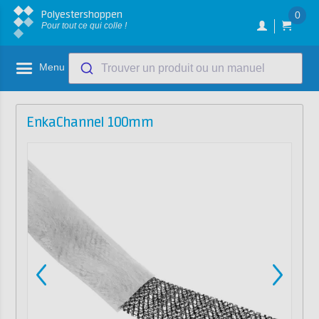
Polyestershoppen
0
Pour tout ce qui colle !
Menu
Trouver un produit ou un manuel
EnkaChannel 100mm