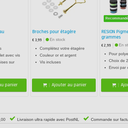
Recommand
au
Broches pour étagère
RESION Pigme
grammes
En stock
€ 3,99
En s
€ 2,99
s
Complétez votre étagère
Pour polye
et avec vis
Couleur or et argent
Choix de 2
ises sur
Vis incluses
Envoi par c
au panier
Ajouter au panier
Ajo
0,00
Livraison ultra rapide avec PostNL
Commande sur fact