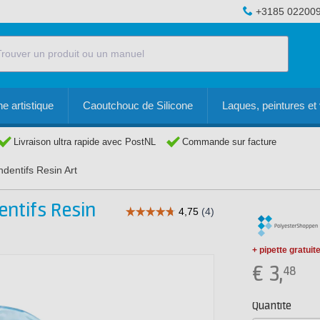
+3185 02200
e artistique
Caoutchouc de Silicone
Laques, peintures et 
Livraison ultra rapide avec PostNL
Commande sur facture
dentifs Resin Art
entifs Resin
+ pipette gratuit
€
3,
48
Quantité