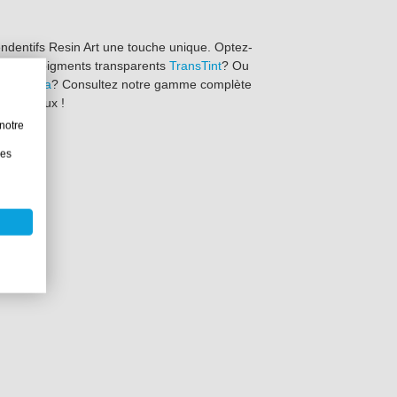
ndentifs Resin Art une touche unique. Optez-
ou les pigments transparents
TransTint
? Ou
et
Pinata
? Consultez notre gamme complète
t le mieux !
notre
les