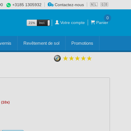
90
+3185 1305932
Contactez-nous
🇳🇱
🇬🇧
0
Votre compte
Panier
21%
Incl.
Excl.
vernis
Revêtement de sol
Promotions
e (10x)