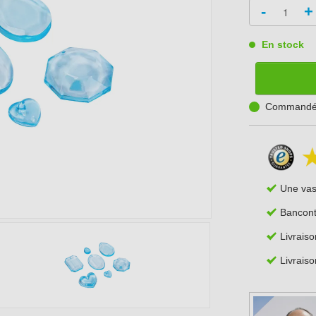
-
+
En stock
Commandé a
Une va
Bancont
Livrais
Livraiso