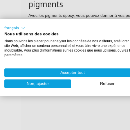
pigments
Avec les pigments époxy, vous pouvez donner à vos pe
vous pour les luxueuses couleurs métalliques
MetalTint
préférez-vous des effets séparés avec l'encre
GlowTint
français
de
pigments
pour voir quels pigments vous conviendron
Nous utilisons des cookies
Nous pouvons les placer pour analyser les données de nos visiteurs, améliorer 
Les caractéristiques :
site Web, afficher un contenu personnalisé et vous faire vivre une expérience
inoubliable. Pour plus d'informations sur les cookies que nous utilisons, ouvrez 
paramètres.
Forme :
coeur, goutte, cercle, octogone
Matériel :
silicone
Accepter tout
Les dimensions :
Non, ajuster
Refuser
Ensemble :
8 cm x 9 cm