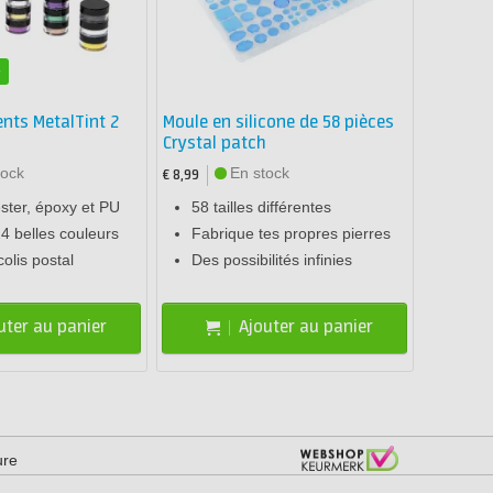
é
nts MetalTint 2
Moule en silicone de 58 pièces
Crystal patch
tock
En stock
€ 8,99
ster, époxy et PU
58 tailles différentes
4 belles couleurs
Fabrique tes propres pierres
olis postal
Des possibilités infinies
uter au panier
Ajouter au panier
ure