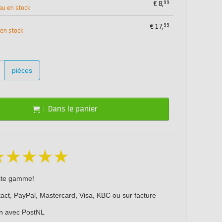
99
€
8,
au en stock
99
€
17,
 en stock
pièces
Dans le panier
ste gamme!
act, PayPal, Mastercard, Visa, KBC ou sur facture
on avec PostNL