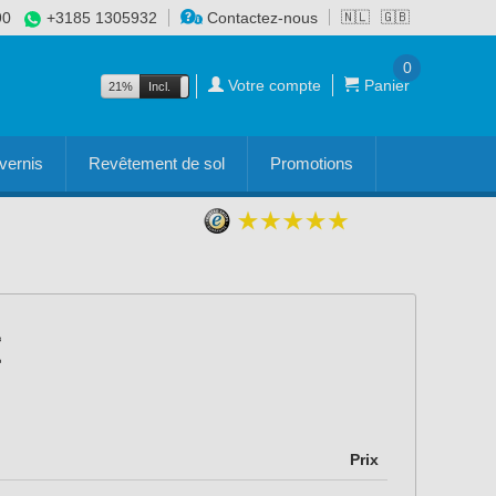
90
+3185 1305932
Contactez-nous
🇳🇱
🇬🇧
0
Votre compte
Panier
21%
Incl.
Excl.
vernis
Revêtement de sol
Promotions
Prix