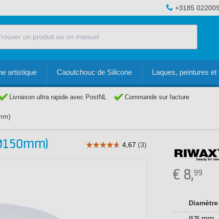
+3185 02200
e artistique
Caoutchouc de Silicone
Laques, peintures et 
Livraison ultra rapide avec PostNL
Commande sur facture
0mm)
(Ø150mm)
€
8,
99
Diamètre