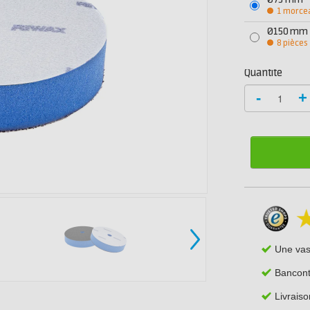
Ø75 mm
1 morce
Ø150 mm
8 pièces
Quantité
-
+
Une va
Bancont
Livrais