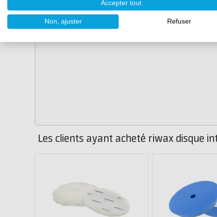
Accepter tout
Non, ajuster
Refuser
Les clients ayant acheté riwax disque i