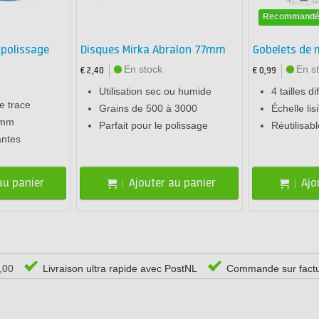
Recommand
 polissage
Disques Mirka Abralon 77mm
Gobelets de 
En stock
En s
€ 2,40
€ 0,99
Utilisation sec ou humide
4 tailles d
e trace
Grains de 500 à 3000
Échelle lis
 mm
Parfait pour le polissage
Réutilisabl
antes
au panier
Ajouter au panier
Ajo
0,00
Livraison ultra rapide avec PostNL
Commande sur fact