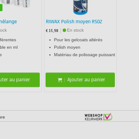
é
mélange
RIWAX Polish moyen RS02
tock
En stock
€ 15,98
ifférentes
Pour les gelcoats altérés
ible en ml
Polish moyen
e
Matériau de polissage puissant
uter au panier
Ajouter au panier
ure