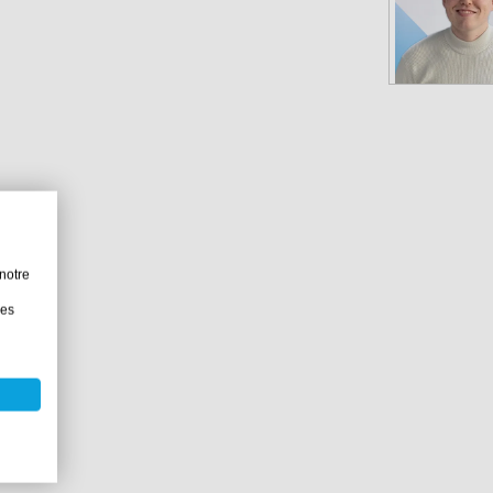
notre
les