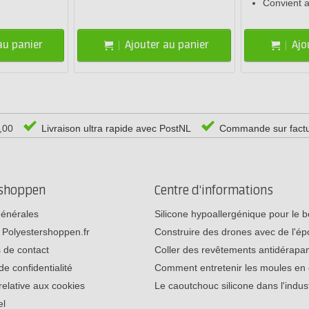
Convient 
au panier
Ajouter au panier
Ajo
0,00
Livraison ultra rapide avec PostNL
Commande sur fact
rshoppen
Centre d'informations
générales
Silicone hypoallergénique pour le
 Polyestershoppen.fr
Construire des drones avec de l'é
 de contact
Coller des revêtements antidérap
de confidentialité
Comment entretenir les moules e
relative aux cookies
Le caoutchouc silicone dans l'indu
el