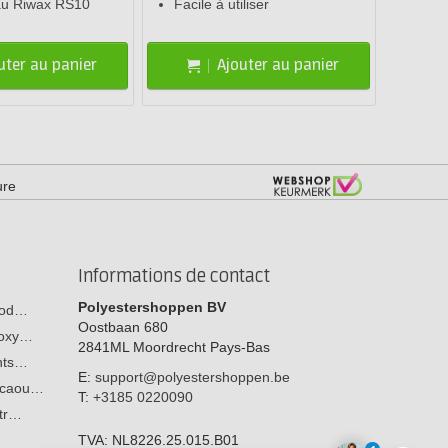
au Riwax RS10
Facile à utiliser
uter au panier
Ajouter au panier
ure
Informations de contact
Polyestershoppen BV
 bod…
Oostbaan 680
poxy…
2841ML
Moordrecht
Pays-Bas
ants…
E:
support@polyestershoppen.be
n caou…
T:
+3185 0220090
str…
TVA:
NL8226.25.015.B01