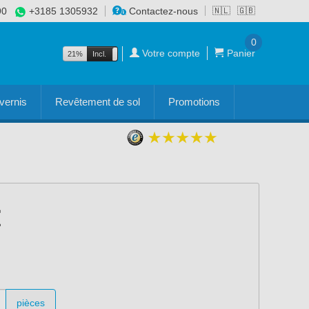
90
+3185 1305932
Contactez-nous
🇳🇱
🇬🇧
0
Votre compte
Panier
21%
Incl.
Excl.
vernis
Revêtement de sol
Promotions
pièces