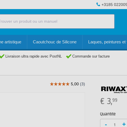
+3185 02200
e artistique
Caoutchouc de Silicone
Laques, peintures et 
Livraison ultra rapide avec PostNL
Commande sur facture
€
3,
99
Quantité
-
+