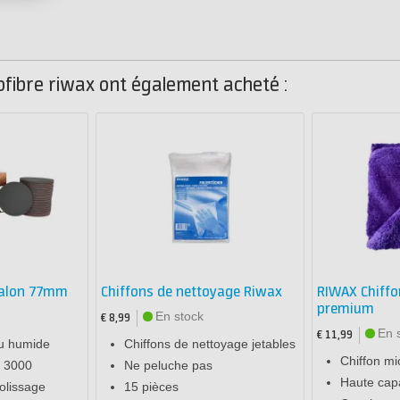
ofibre riwax ont également acheté :
ralon 77mm
Chiffons de nettoyage Riwax
RIWAX Chiffo
premium
En stock
€ 8,99
En 
€ 11,99
ou humide
Chiffons de nettoyage jetables
Chiffon mi
à 3000
Ne peluche pas
Haute capa
polissage
15 pièces