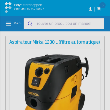
Polyestershoppen
0
Pour tout ce qui colle !
Menu
Trouver un produit ou un manuel
Aspirateur Mirka 1230 L (filtre automatique)