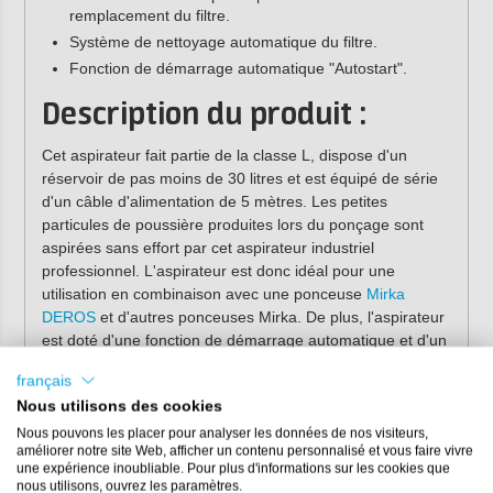
remplacement du filtre.
Système de nettoyage automatique du filtre.
Fonction de démarrage automatique "Autostart".
Description du produit :
Cet aspirateur fait partie de la classe L, dispose d'un
réservoir de pas moins de 30 litres et est équipé de série
d'un câble d'alimentation de 5 mètres. Les petites
particules de poussière produites lors du ponçage sont
aspirées sans effort par cet aspirateur industriel
professionnel. L'aspirateur est donc idéal pour une
utilisation en combinaison avec une ponceuse
Mirka
DEROS
et d'autres ponceuses Mirka. De plus, l'aspirateur
est doté d'une fonction de démarrage automatique et d'un
système de nettoyage automatique du filtre (AFC), ce qui
français
lui assure une longue durée de vie.
Nous utilisons des cookies
Nous pouvons les placer pour analyser les données de nos visiteurs,
Remarque :
cet aspirateur est livré sans
tuyau à
améliorer notre site Web, afficher un contenu personnalisé et vous faire vivre
poussière
. Celui-ci peut être commandé
une expérience inoubliable. Pour plus d'informations sur les cookies que
séparément.
nous utilisons, ouvrez les paramètres.