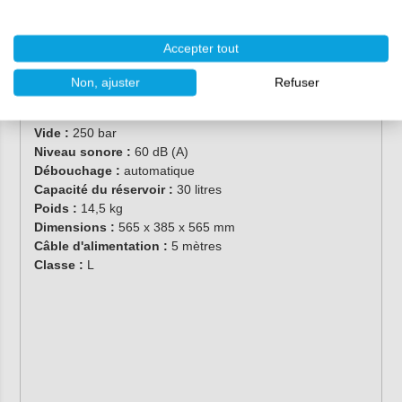
Ses caractéristiques :
Accepter tout
Alimentation électrique :
220-240 V
Fréquence du réseau :
50-60 Hz
Non, ajuster
Refuser
Consommation électrique :
1 200 W
Débit d'air :
4 500 l/min
Vide :
250 bar
Niveau sonore :
60 dB (A)
Débouchage :
automatique
Capacité du réservoir :
30 litres
Poids :
14,5 kg
Dimensions :
565 x 385 x 565 mm
Câble d'alimentation :
5 mètres
Classe :
L