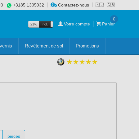
90
+3185 1305932
Contactez-nous
🇳🇱
🇬🇧
0
Votre compte
Panier
21%
Incl.
Excl.
vernis
Revêtement de sol
Promotions
pièces