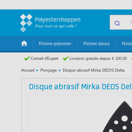
Polyestershoppen
Pour tout ce qui colle !
Résine polyester
Résine époxy
Résin
Conseil d'Expert
Livraison gratuite depuis € 100,00
Accueil
Ponçage
Disque abrasif Mirka DEOS Delta
Disque abrasif Mirka DEOS Del