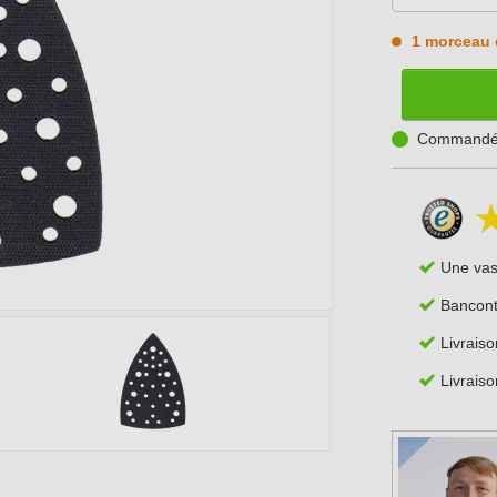
1 morceau 
Commandé a
Une va
Bancont
Livrais
Livraiso