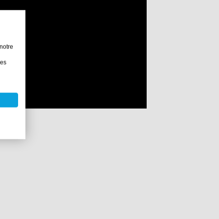
notre
les