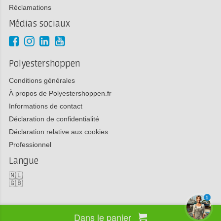
Réclamations
Médias sociaux
Polyestershoppen
Conditions générales
À propos de Polyestershoppen.fr
Informations de contact
Déclaration de confidentialité
Déclaration relative aux cookies
Professionnel
Langue
🇳🇱
🇬🇧
1
Dans le panier
Copyright 2026 Polyestershoppen bv