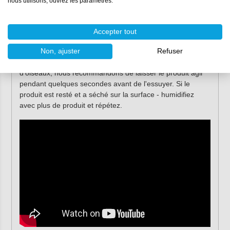
nous utilisons, ouvrez les paramètres.
Utilisez un chiffon microfibre propre pour essuyer
immédiatement les résidus de vernis, les résidus de
colle, etc.
Accepter tout
Utilisez un deuxième chiffon en microfibre propre et
sec pour polir la surface.
Non, ajuster
Refuser
Pour les saletés plus tenaces, comme les fientes
d'oiseaux, nous recommandons de laisser le produit agir
pendant quelques secondes avant de l'essuyer. Si le
produit est resté et a séché sur la surface - humidifiez
avec plus de produit et répétez.