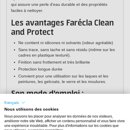
qui assure une perle d'eau durable et des propriétés
faciles à nettoyer.
Les avantages Farécla Clean
and Protect
Ne contient ni silicones ni solvants (odeur agréable)
Sans trace, sans tache et sans résidu (même sur les
cadres en plastique texturé).
Finition sans frottement et très brillante
Protection longue durée
Convient pour une utilisation sur les laques et les
peintures, les gelcoats, le verre et les moulures.
Son mode d'emploi :
français
Farécla Clean and Protect est très polyvalent et convient
Nous utilisons des cookies
pour les laques, les gelcoats, le verre, les caoutchoucs et
les plastiques sur les surfaces mates et brillantes.
Nous pouvons les placer pour analyser les données de nos visiteurs,
améliorer notre site Web, afficher un contenu personnalisé et vous faire vivre
une expérience inoubliable. Pour plus d'informations sur les cookies que
Vaporisez généreusement sur la surface ;