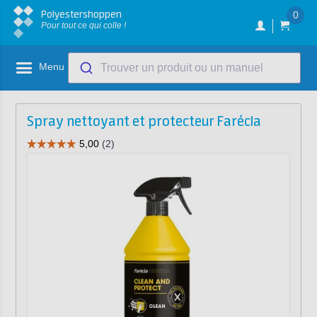
Polyestershoppen
0
Pour tout ce qui colle !
Menu
Trouver un produit ou un manuel
Spray nettoyant et protecteur Farécla