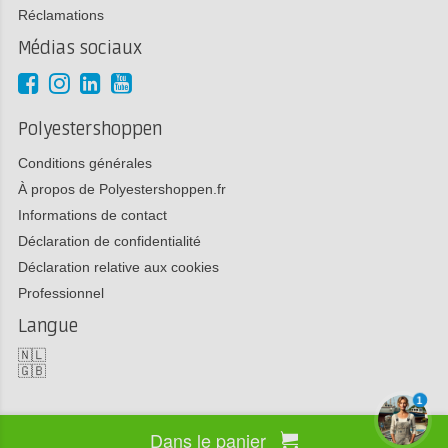
Réclamations
Médias sociaux
Polyestershoppen
Conditions générales
À propos de Polyestershoppen.fr
Informations de contact
Déclaration de confidentialité
Déclaration relative aux cookies
Professionnel
Langue
🇳🇱
🇬🇧
1
Dans le panier
Copyright 2026 Polyestershoppen bv