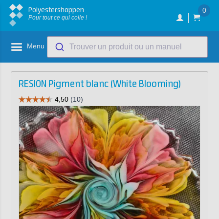
Polyestershoppen
0
Pour tout ce qui colle !
Menu
Trouver un produit ou un manuel
RESION Pigment blanc (White Blooming)