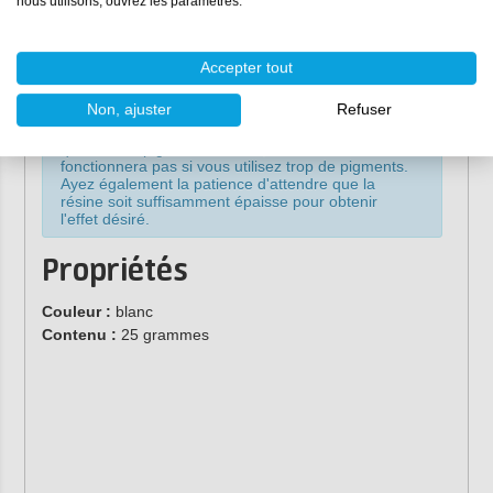
spirale autour de l'encre à l'alcool.
nous utilisons, ouvrez les paramètres.
Dessinez le motif souhaité dans l'époxy à l'aide d'une
spatule de mélange
.
Laissez l'époxy durcir pendant environ 24 heures et
Accepter tout
démoulez le résultat avec précaution.
Non, ajuster
Refuser
Notre conseil
: veillez à utiliser une très petite
quantité de pigment. En effet, l'effet ne
fonctionnera pas si vous utilisez trop de pigments.
Ayez également la patience d'attendre que la
résine soit suffisamment épaisse pour obtenir
l'effet désiré.
Propriétés
Couleur :
blanc
Contenu :
25 grammes