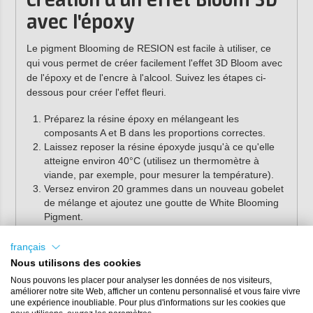
Création d'un effet Bloom 3D
avec l'époxy
Le pigment Blooming de RESION est facile à utiliser, ce
qui vous permet de créer facilement l'effet 3D Bloom avec
de l'époxy et de l'encre à l'alcool. Suivez les étapes ci-
dessous pour créer l'effet fleuri.
Préparez la résine époxy en mélangeant les
composants A et B dans les proportions correctes.
Laissez reposer la résine époxyde jusqu'à ce qu'elle
atteigne environ 40°C (utilisez un thermomètre à
viande, par exemple, pour mesurer la température).
Versez environ 20 grammes dans un nouveau gobelet
de mélange et ajoutez une goutte de White Blooming
Pigment.
Versez le reste de la résine de coulée époxy dans un
moule en silicone
de votre choix, par exemple un
français
moule à sous-verre
. Utilisez de préférence l'époxy
Nous utilisons des cookies
RESION UV Epoxy UV
.
Nous pouvons les placer pour analyser les données de nos visiteurs,
Faites couler de l'encre à l'alcool dans la résine époxy.
améliorer notre site Web, afficher un contenu personnalisé et vous faire vivre
Appliquez le White Blooming Pigment en cercle ou en
une expérience inoubliable. Pour plus d'informations sur les cookies que