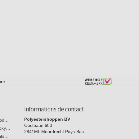
ure
Informations de contact
Polyestershoppen BV
 bod…
Oostbaan 680
poxy…
2841ML
Moordrecht
Pays-Bas
ants…