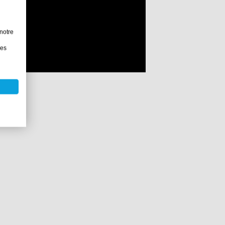
notre
les