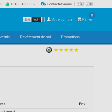
90
+3185 1305932
Contactez-nous
🇳🇱
🇬🇧
0
Votre compte
Panier
21%
Incl.
Excl.
vernis
Revêtement de sol
Promotions
res
Prix