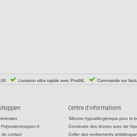
0,00
Livraison ultra rapide avec PostNL
Commande sur fact
rshoppen
Centre d'informations
générales
Silicone hypoallergénique pour le
 Polyestershoppen.fr
Construire des drones avec de l'é
 de contact
Coller des revêtements antidérap