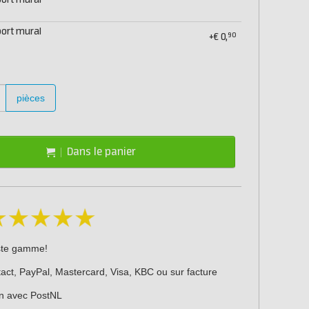
ort mural
ort mural
90
+
€
0,
pièces
Dans le panier
ste gamme!
act, PayPal, Mastercard, Visa, KBC ou sur facture
on avec PostNL