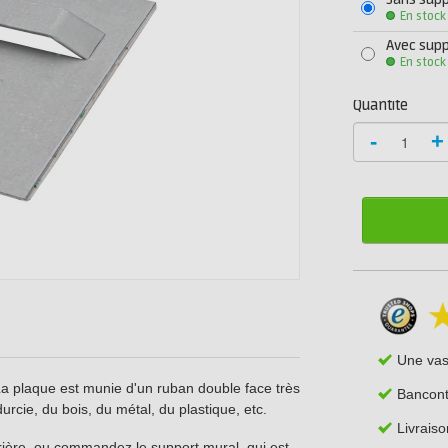
Sans supp
En stock
Avec supp
En stock
Quantité
-
+
Une va
La plaque est munie d'un ruban double face très
Bancont
urcie, du bois, du métal, du plastique, etc.
Livrais
rrière, ou commandez le support mural, qui est