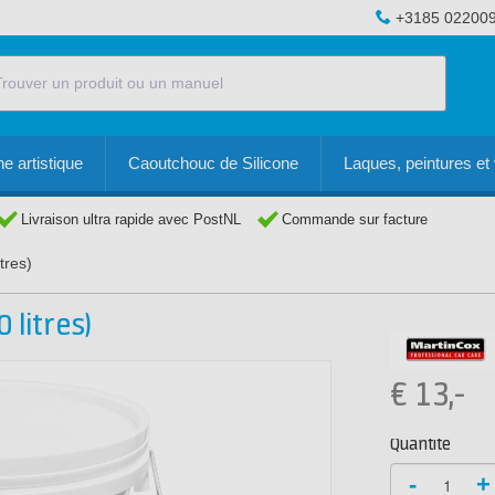
+3185 02200
e artistique
Caoutchouc de Silicone
Laques, peintures et 
Livraison ultra rapide avec PostNL
Commande sur facture
tres)
 litres)
€
13,-
Quantité
-
+