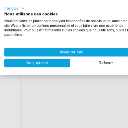
Nous recommandons de placer une
grille anti-gravillon
français
empêche la saleté de se redéposer sur votre gant de la
Nous utilisons des cookies
grille anti-gravillons permet aux saletés de se déposer 
Nous pouvons les placer pour analyser les données de nos visiteurs, améliorer 
la propreté impeccable de votre véhicule.
site Web, afficher un contenu personnalisé et vous faire vivre une expérience
inoubliable. Pour plus d'informations sur les cookies que nous utilisons, ouvrez 
Caractéristiques
paramètres.
Volume :
20 litres
Accepter tout
Couleur :
blanc
Emballage :
pièce (avec couvercle)
Non, ajuster
Refuser