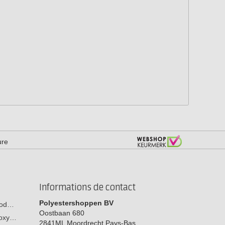
ure
Informations de contact
Polyestershoppen BV
 bod…
Oostbaan 680
poxy…
2841ML
Moordrecht
Pays-Bas