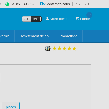
90
+3185 1305932
Contactez-nous
🇳🇱
🇬🇧
0
Votre compte
Panier
21%
Incl.
Excl.
vernis
Revêtement de sol
Promotions
pièces