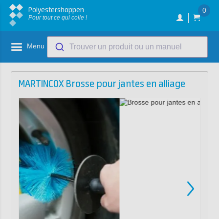
Polyestershoppen
0
Pour tout ce qui colle !
Menu
Trouver un produit ou un manuel
MARTINCOX Brosse pour jantes en alliage