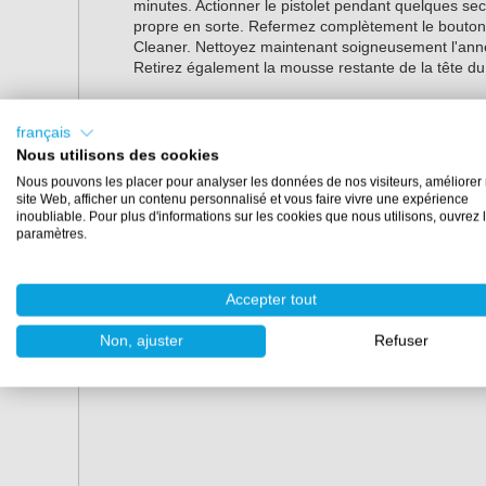
minutes. Actionner le pistolet pendant quelques s
propre en sorte. Refermez complètement le bouton
Cleaner. Nettoyez maintenant soigneusement l'anneau
Retirez également la mousse restante de la tête d
Retrait de la mousse PU
français
Montez la buse fournie et testez la résistance de la
Appliquez le Spray & PUR Cleaner sur un chiffon et
Nous utilisons des cookies
ci-dessus si nécessaire
Nous pouvons les placer pour analyser les données de nos visiteurs, améliorer 
site Web, afficher un contenu personnalisé et vous faire vivre une expérience
Ses propriétés :
inoubliable. Pour plus d'informations sur les cookies que nous utilisons, ouvrez 
paramètres.
Contenu :
500 ml (saucisse)
Aspect (à 20 °C) :
liquide
Accepter tout
Pression de vapeur (à 20 °C) :
>= 3000 hPa.
Pression de vapeur (à 50 °C) :
>= 8000 hPa.
Non, ajuster
Refuser
Densité relative (à 20 °C) :
0,79
Solubilité dans l'eau :
soluble