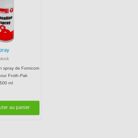
spray
stock
en spray de Fomicom
pour Froth-Pak
 500 ml
uter au panier