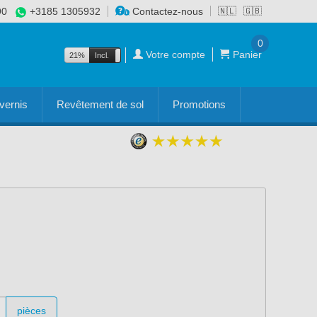
90
+3185 1305932
Contactez-nous
🇳🇱
🇬🇧
0
Votre compte
Panier
21%
Incl.
Excl.
vernis
Revêtement de sol
Promotions
pièces