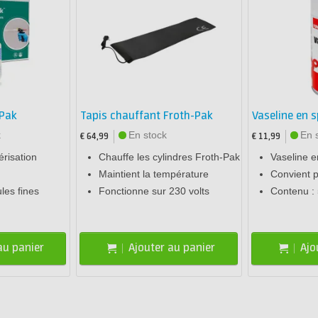
-Pak
Tapis chauffant Froth-Pak
Vaseline en 
k
En stock
En 
€ 64,99
€ 11,99
risation
Chauffe les cylindres Froth-Pak
Vaseline 
Maintient la température
Convient 
ules fines
Fonctionne sur 230 volts
Contenu :
au panier
Ajouter au panier
Ajo