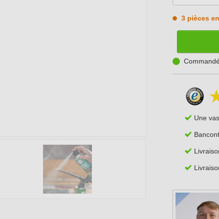
3 pièces en
Commandé a
Une va
Bancont
Livrais
Livraiso