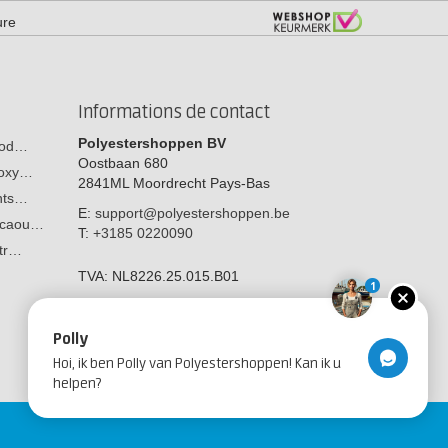
ure
Informations de contact
Polyestershoppen BV
 bod…
Oostbaan 680
poxy…
2841ML
Moordrecht
Pays-Bas
ants…
E:
support@polyestershoppen.be
n caou…
T:
+3185 0220090
str…
TVA:
NL8226.25.015.B01
1
Polly
Hoi, ik ben Polly van Polyestershoppen! Kan ik u
helpen?