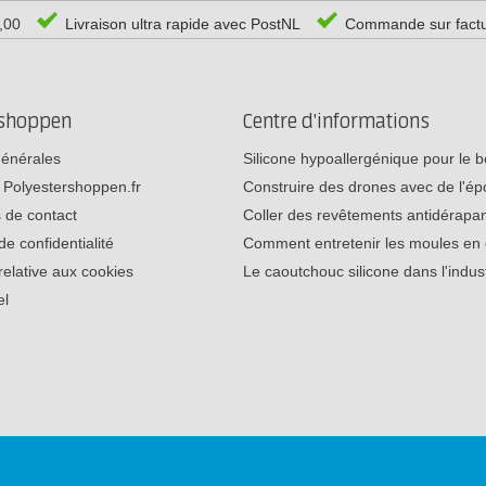
0,00
Livraison ultra rapide avec PostNL
Commande sur fact
rshoppen
Centre d'informations
générales
Silicone hypoallergénique pour le
 Polyestershoppen.fr
Construire des drones avec de l'é
 de contact
Coller des revêtements antidérap
de confidentialité
Comment entretenir les moules e
relative aux cookies
Le caoutchouc silicone dans l'indu
el