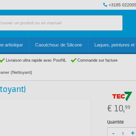
+3185 02200
e artistique
Caoutchouc de Silicone
Laques, peintures et 
Livraison ultra rapide avec PostNL
Commande sur facture
aner (Nettoyant)
ttoyant)
€
10,
99
Quantité
-
+