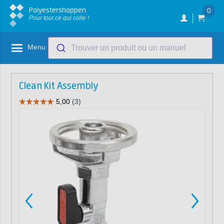
Polyestershoppen
0
Pour tout ce qui colle !
Menu
Trouver un produit ou un manuel
Clean Kit Assembly