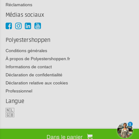
Réclamations
Médias sociaux
Polyestershoppen
Conditions générales
À propos de Polyestershoppen.fr
Informations de contact
Déclaration de confidentialité
Déclaration relative aux cookies
Professionnel
Langue
🇳🇱
🇬🇧
1
Dans le panier
Copyright 2026 Polyestershoppen bv