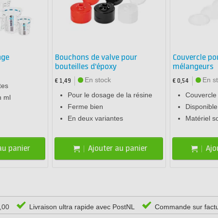
nge
Bouchons de valve pour
Couvercle po
bouteilles d'époxy
mélangeurs
En stock
En s
€ 1,49
€ 0,54
tes
Pour le dosage de la résine
Couvercle
n ml
Ferme bien
Disponible 
En deux variantes
Matériel s
au panier
Ajouter au panier
Ajo
0,00
Livraison ultra rapide avec PostNL
Commande sur fact