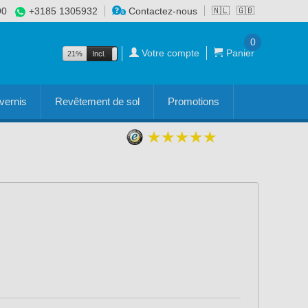
90
+3185 1305932
Contactez-nous
🇳🇱
🇬🇧
0
Votre compte
Panier
21%
Incl.
Excl.
vernis
Revêtement de sol
Promotions