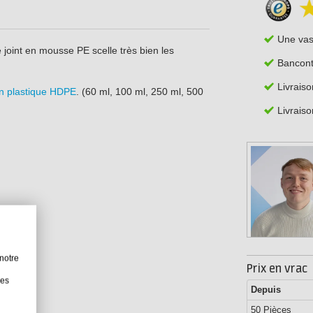
Une va
 joint en mousse PE scelle très bien les
Bancont
Livrais
en plastique HDPE
. (60 ml, 100 ml, 250 ml, 500
Livraiso
notre
Prix en vrac
les
Depuis
50 Pièces