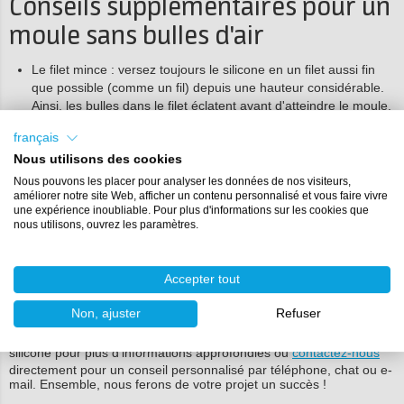
Conseils supplémentaires pour un
moule sans bulles d'air
Le filet mince : versez toujours le silicone en un filet aussi fin
que possible (comme un fil) depuis une hauteur considérable.
Ainsi, les bulles dans le filet éclatent avant d'atteindre le moule.
Tapotement et vibration : après la coulée, tapotez doucement
français
sur le côté du boîtier du moule ou utilisez une table vibrante.
Nous utilisons des cookies
Cela fait remonter les dernières bulles restantes à la surface.
Durcissement dans un autoclave : pour un résultat
Nous pouvons les placer pour analyser les données de nos visiteurs,
professionnel garanti, faites durcir le moule dans un autoclave
améliorer notre site Web, afficher un contenu personnalisé et vous faire vivre
une expérience inoubliable. Pour plus d'informations sur les cookies que
(pressure pot). En plaçant le moule sous haute pression, les
nous utilisons, ouvrez les paramètres.
bulles d'air restantes sont comprimées au point qu'elles ne sont
plus visibles à l'œil nu.
Accepter tout
Besoin d'aide ?
Non, ajuster
Refuser
Consultez notre guide complet de dépannage du caoutchouc
silicone pour plus d'informations approfondies ou
contactez-nous
directement pour un conseil personnalisé par téléphone, chat ou e-
mail. Ensemble, nous ferons de votre projet un succès !