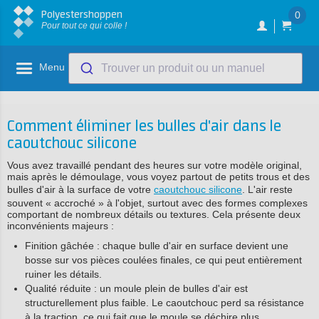
Polyestershoppen
0
Pour tout ce qui colle !
Menu
Trouver un produit ou un manuel
Comment éliminer les bulles d'air dans le
caoutchouc silicone
Vous avez travaillé pendant des heures sur votre modèle original,
mais après le démoulage, vous voyez partout de petits trous et des
bulles d'air à la surface de votre
caoutchouc silicone
. L'air reste
souvent « accroché » à l'objet, surtout avec des formes complexes
comportant de nombreux détails ou textures. Cela présente deux
inconvénients majeurs :
Finition gâchée : chaque bulle d'air en surface devient une
bosse sur vos pièces coulées finales, ce qui peut entièrement
ruiner les détails.
Qualité réduite : un moule plein de bulles d'air est
structurellement plus faible. Le caoutchouc perd sa résistance
à la traction, ce qui fait que le moule se déchire plus