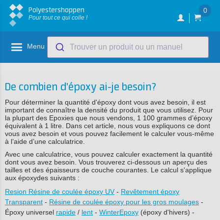
Polyestershoppen
0
Pour tout ce qui colle !
Menu
Trouver un produit ou un manuel
De combien d'époxy ai-je besoin?
Pour déterminer la quantité d'époxy dont vous avez besoin, il est
important de connaître la densité du produit que vous utilisez. Pour
la plupart des Epoxies que nous vendons, 1 100 grammes d’époxy
équivalent à 1 litre. Dans cet article, nous vous expliquons ce dont
vous avez besoin et vous pouvez facilement le calculer vous-même
à l’aide d’une calculatrice.
Avec une calculatrice, vous pouvez calculer exactement la quantité
dont vous avez besoin. Vous trouverez ci-dessous un aperçu des
tailles et des épaisseurs de couche courantes. Le calcul s'applique
aux époxydes suivants :
Resion Résine de coulée époxy UV
-
Revêtement époxy
Transparent
-
Résine de coulée époxy pour les gros moulages
-
Époxy universel
rapide
/
lent
-
WinterEpoxy
(époxy d'hivers) -