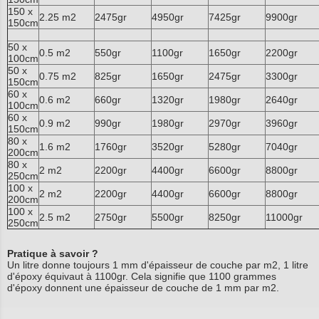
150 x
2.25 m2
2475gr
4950gr
7425gr
9900gr
150cm
50 x
0.5 m2
550gr
1100gr
1650gr
2200gr
100cm
50 x
0.75 m2
825gr
1650gr
2475gr
3300gr
150cm
60 x
0.6 m2
660gr
1320gr
1980gr
2640gr
100cm
60 x
0.9 m2
990gr
1980gr
2970gr
3960gr
150cm
80 x
1.6 m2
1760gr
3520gr
5280gr
7040gr
200cm
80 x
2 m2
2200gr
4400gr
6600gr
8800gr
250cm
100 x
2 m2
2200gr
4400gr
6600gr
8800gr
200cm
100 x
2.5 m2
2750gr
5500gr
8250gr
11000gr
250cm
Pratique à savoir ?
Un litre donne toujours 1 mm d'épaisseur de couche par m2, 1 litre
d'époxy équivaut à 1100gr. Cela signifie que 1100 grammes
d'époxy donnent une épaisseur de couche de 1 mm par m2.