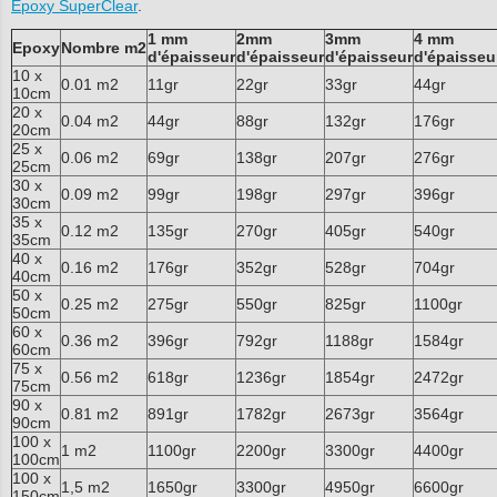
Epoxy SuperClear
.
1 mm
2mm
3mm
4 mm
Epoxy
Nombre m2
d'épaisseur
d'épaisseur
d'épaisseur
d'épaisseu
10 x
0.01 m2
11gr
22gr
33gr
44gr
10cm
20 x
0.04 m2
44gr
88gr
132gr
176gr
20cm
25 x
0.06 m2
69gr
138gr
207gr
276gr
25cm
30 x
0.09 m2
99gr
198gr
297gr
396gr
30cm
35 x
0.12 m2
135gr
270gr
405gr
540gr
35cm
40 x
0.16 m2
176gr
352gr
528gr
704gr
40cm
50 x
0.25 m2
275gr
550gr
825gr
1100gr
50cm
60 x
0.36 m2
396gr
792gr
1188gr
1584gr
60cm
75 x
0.56 m2
618gr
1236gr
1854gr
2472gr
75cm
90 x
0.81 m2
891gr
1782gr
2673gr
3564gr
90cm
100 x
1 m2
1100gr
2200gr
3300gr
4400gr
100cm
100 x
1,5 m2
1650gr
3300gr
4950gr
6600gr
150cm