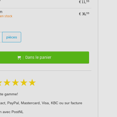
m
99
€
11,
mm
99
€
36,
 en stock
pièces
Dans le panier
ste gamme!
act, PayPal, Mastercard, Visa, KBC ou sur facture
on avec PostNL