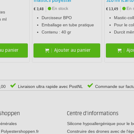
mastics polyester
310 ml (cart
En stock
En 
€ 3,48
€ 13,49
tes
Durcisseur BPO
Mastic-col
n ml
Emballage en tube pratique
Pour le col
Contenu : 40 gr
Durcit mê
au panier
Ajouter au panier
Ajo
0,00
Livraison ultra rapide avec PostNL
Commande sur fact
rshoppen
Centre d'informations
générales
Silicone hypoallergénique pour le
 Polyestershoppen.fr
Construire des drones avec de l'é