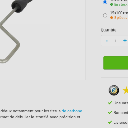
10x50 m
En stock
15x100 
8 pièces
Quantité
-
+
Une va
. Idéaux notamment pour les tissus
de carbone
Bancont
met de débuller le stratifié avec précision et
Livrais