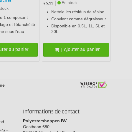
ouche)
En stock
€ 5,99
stock
Nettoie les résidus de résine
le 1 composant
Convient comme dégraisseur
lage et l'étanchéité
Disponible en 0.5L, 1L, 5L et
me sous l'eau
20L
uter au panier
Ajouter au panier
ure
Informations de contact
Polyestershoppen BV
 bod…
Oostbaan 680
poxy…