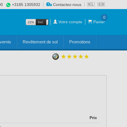
90
+3185 1305932
Contactez-nous
🇳🇱
🇬🇧
0
Votre compte
Panier
21%
Incl.
Excl.
vernis
Revêtement de sol
Promotions
Prix