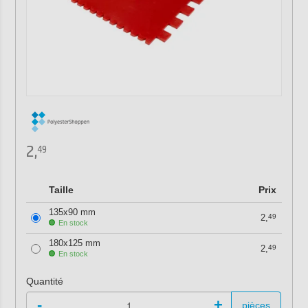
2,
49
Taille
Prix
135x90 mm
2,
49
En stock
180x125 mm
2,
49
En stock
Quantité
-
+
pièces