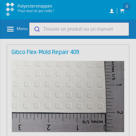
Polyestershoppen
0
Pour tout ce qui colle !
Menu
Trouver un produit ou un manuel
Gibco Flex-Mold Repair 409