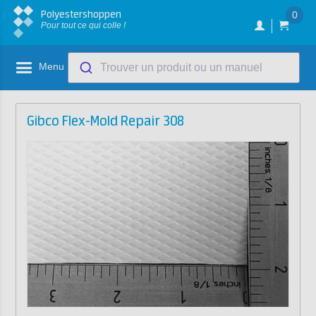
Polyestershoppen
0
Pour tout ce qui colle !
Menu
Trouver un produit ou un manuel
Gibco Flex-Mold Repair 308