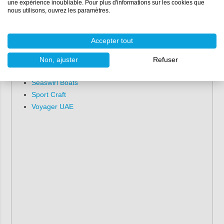
une expérience inoubliable. Pour plus d'informations sur les cookies que
McKee Craft
nous utilisons, ouvrez les paramètres.
Panga
Powerquest
Accepter tout
Sea Bass
Sea Pro Boats
Non, ajuster
Refuser
Sealine
Seaswirl Boats
Sport Craft
Voyager UAE