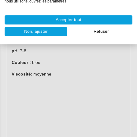
nous utilisons, ouvrez les paramètres.
microfibres.
Ses propriétés :
Accepter tout
Contenu :
1 litre
Non, ajuster
Refuser
Numéro d'article :
G3G101
pH
: 7-8
Couleur :
bleu
Viscosité
: moyenne