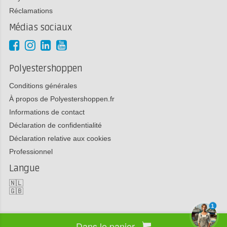
Réclamations
Médias sociaux
Polyestershoppen
Conditions générales
À propos de Polyestershoppen.fr
Informations de contact
Déclaration de confidentialité
Déclaration relative aux cookies
Professionnel
Langue
🇳🇱
🇬🇧
1
Dans le panier
Copyright 2026 Polyestershoppen bv