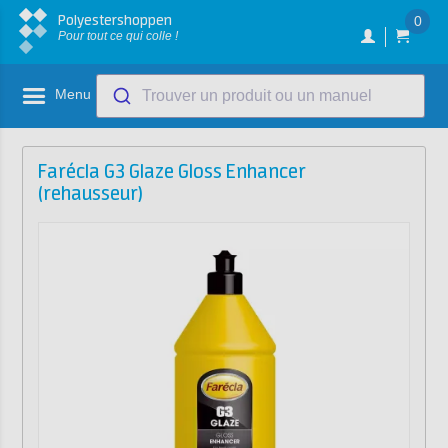
Polyestershoppen
0
Pour tout ce qui colle !
Menu
Trouver un produit ou un manuel
Farécla G3 Glaze Gloss Enhancer
(rehausseur)