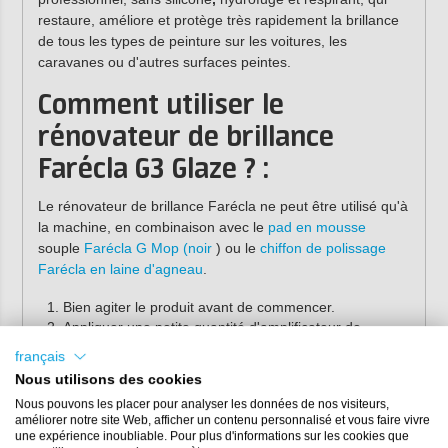
restaure, améliore et protège très rapidement la brillance
de tous les types de peinture sur les voitures, les
caravanes ou d'autres surfaces peintes.
Comment utiliser le
rénovateur de brillance
Farécla G3 Glaze ? :
Le rénovateur de brillance Farécla ne peut être utilisé qu'à
la machine, en combinaison avec le
pad en mousse
souple
Farécla G Mop (noir
) ou le
chiffon de polissage
Farécla en laine d'agneau
.
Bien agiter le produit avant de commencer.
Appliquer une petite quantité d'amplificateur de
brillance sur le tampon de polissage souple (noir)
français
Farécla.
Nous utilisons des cookies
Frotter le produit sans mettre la machine en marche.
Nous pouvons les placer pour analyser les données de nos visiteurs,
Polir avec la polisseuse à une vitesse lente de 1 000 à
améliorer notre site Web, afficher un contenu personnalisé et vous faire vivre
1 500 tr/min.
une expérience inoubliable. Pour plus d'informations sur les cookies que
Essuyer la surface avec un chiffon de polissage en