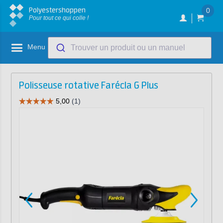
Polyestershoppen
0
Pour tout ce qui colle !
Menu
Trouver un produit ou un manuel
Polisseuse rotative Farécla G Plus