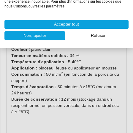
ce que cette couche soit couvrante en une seule fois.
une expérience inoubliable. Pour plus d'informations sur les cookies que
nous utilisons, ouvrez les paramètres.
Refermez soigneusement l'emballage immédiatement
après utilisation.
Propriétés
Accepter tout
Non, ajuster
Refuser
Contenu :
250 ml
Base chimique :
solution polyuréthane à base de solvant
Couleur :
jaune clair
Teneur en matières solides :
34 %
Température d'application :
5-40°C
Application :
pinceau, feutre ou applicateur en mousse
2
Consommation :
50 ml/m
(en fonction de la porosité du
support)
Temps d'évaporation :
30 minutes à ≥15°C (maximum
24 heures)
Durée de conservation :
12 mois (stockage dans un
récipient fermé, en position verticale, dans un endroit sec
à ≤ 25°C)