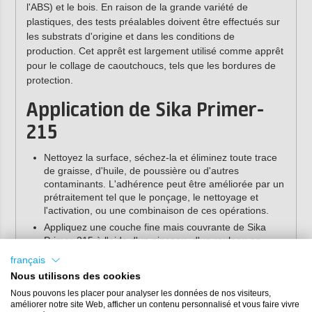
l'ABS) et le bois. En raison de la grande variété de
plastiques, des tests préalables doivent être effectués sur
les substrats d'origine et dans les conditions de
production. Cet apprêt est largement utilisé comme apprêt
pour le collage de caoutchoucs, tels que les bordures de
protection.
Application de Sika Primer-
215
Nettoyez la surface, séchez-la et éliminez toute trace
de graisse, d'huile, de poussière ou d'autres
contaminants. L'adhérence peut être améliorée par un
prétraitement tel que le ponçage, le nettoyage et
l'activation, ou une combinaison de ces opérations.
Appliquez une couche fine mais couvrante de Sika
Primer-215 à l'aide d'un pinceau, d'un rouleau en
feutre ou en mousse.
français
La température d'application et de surface idéale se
Nous utilisons des cookies
situe entre 15°C et 25°C.
Nous pouvons les placer pour analyser les données de nos visiteurs,
Appliquez le primaire en une seule couche. Veillez à
améliorer notre site Web, afficher un contenu personnalisé et vous faire vivre