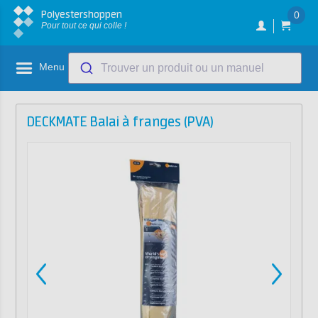
Polyestershoppen
0
Pour tout ce qui colle !
Menu
Trouver un produit ou un manuel
DECKMATE Balai à franges (PVA)