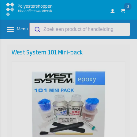
Polyestershoppen
0
Voor alles wat kleeft!
Menu
Zoek een product of handleiding
West System 101 Mini-pack