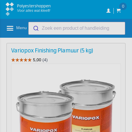
Polyestershoppen
0
Voor alles wat kleeft!
Menu
Zoek een product of handleiding
Variopox Finishing Plamuur (5 kg)