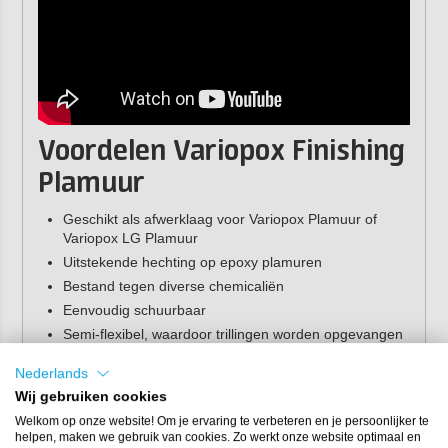
Voordelen Variopox Finishing
Plamuur
Geschikt als afwerklaag voor Variopox Plamuur of
Variopox LG Plamuur
Uitstekende hechting op epoxy plamuren
Bestand tegen diverse chemicaliën
Eenvoudig schuurbaar
Semi-flexibel, waardoor trillingen worden opgevangen
Eigenschappen
Nederlands
Wij gebruiken cookies
Kleur:
crême (mat)
Welkom op onze website! Om je ervaring te verbeteren en je persoonlijker te
Verpakking:
blik 5 kg
helpen, maken we gebruik van cookies. Zo werkt onze website optimaal en