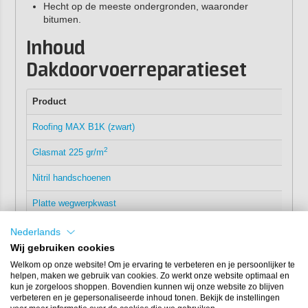
Hecht op de meeste ondergronden, waaronder
bitumen.
Inhoud
Dakdoorvoerreparatieset
Product
Roofing MAX B1K (zwart)
2
Glasmat 225 gr/m
Nitril handschoenen
Platte wegwerpkwast
Nederlands
Gebruiksaanwijzing
Wij gebruiken cookies
dakdoorvoer repareren
Welkom op onze website! Om je ervaring te verbeteren en je persoonlijker te
helpen, maken we gebruik van cookies. Zo werkt onze website optimaal en
Maak het oppervlak schoon, droog en vetvrij. Verwijder
kun je zorgeloos shoppen. Bovendien kunnen wij onze website zo blijven
verbeteren en je gepersonaliseerde inhoud tonen. Bekijk de instellingen
loszittende delen, stof en vuil.