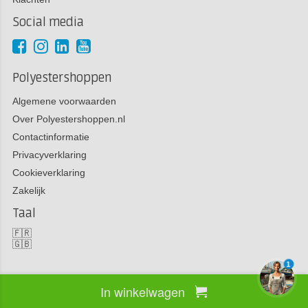
Social media
Polyestershoppen
Algemene voorwaarden
Over Polyestershoppen.nl
Contactinformatie
Privacyverklaring
Cookieverklaring
Zakelijk
Taal
🇫🇷
🇬🇧
1
In winkelwagen
Copyright 2026 Polyestershoppen bv