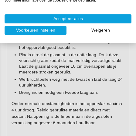
voor meer informatie over de cookies die we gebruiken.
Roer de Roofing MAX B1K goed door tot een egale
massa ontstaat.
Laat het product even rusten zodat eventuele
Accepteer alles
luchtbellen kunnen ontsnappen. Verdunnen is niet
nodig.
Voorkeuren instellen
Weigeren
Breng een dunne laag Roofing MAX B1K aan rond de
dakdoorvoer met de meegeleverde kwast. Zorg dat
het oppervlak goed bedekt is.
Plaats direct de glasmat in de natte laag. Druk deze
voorzichtig aan zodat de mat volledig verzadigd raakt.
Laat de glasmat ongeveer 10 cm overlappen als je
meerdere stroken gebruikt.
Werk luchtbellen weg met de kwast en laat de laag 24
uur uitharden.
Breng indien nodig een tweede laag aan.
Onder normale omstandigheden is het oppervlak na circa
4 uur droog. Reinig gebruikte materialen direct met
aceton. Na opening is de Impermax in de afgesloten
verpakking ongeveer 6 maanden houdbaar.