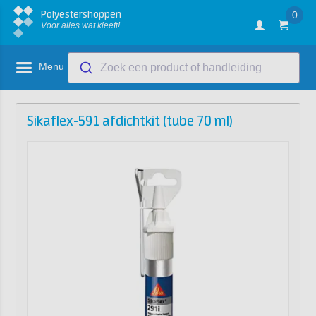
Polyestershoppen
0
Voor alles wat kleeft!
Menu
Zoek een product of handleiding
Sikaflex-591 afdichtkit (tube 70 ml)