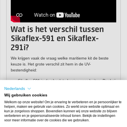
Wat is het verschil tussen
Sikaflex-591 en Sikaflex-
291i?
We krijgen vaak de vraag welke maritieme kit de beste
keuze is. Het grote verschil zit hem in de UV-
bestendigheid:
Sikaflex-591 is de absolute koning voor buiten. Dankzij
de zeer hoge UV-bestendigheid gebruik je deze kit
Nederlands
zorgeloos buiten, binnen én onder de waterlijn.
Wij gebruiken cookies
Sikaflex-291i
is ook een uitstekende, universele lijmkit,
Welkom op onze website! Om je ervaring te verbeteren en je persoonlijker te
maar is door een beperktere UV-bestendigheid vooral
helpen, maken we gebruik van cookies. Zo werkt onze website optimaal en
geschikt voor binnentoepassingen of plekken waar
kun je zorgeloos shoppen. Bovendien kunnen wij onze website zo blijven
geen direct zonlicht bij komt.
verbeteren en je gepersonaliseerde inhoud tonen. Bekijk de instellingen
voor meer informatie over de cookies die we gebruiken.
Waar gebruik je Sikaflex-591