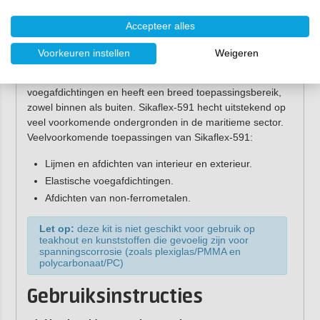
voor?
Accepteer alles
Sikaflex-591 is een veelzijdige kit voor afdichting die
Voorkeuren instellen
Weigeren
speciaal ontwikkeld is voor maritieme doeleinden. Het is
de ideale kit voor flexibele en schokbestendige
voegafdichtingen en heeft een breed toepassingsbereik,
zowel binnen als buiten. Sikaflex-591 hecht uitstekend op
veel voorkomende ondergronden in de maritieme sector.
Veelvoorkomende toepassingen van Sikaflex-591:
Lijmen en afdichten van interieur en exterieur.
Elastische voegafdichtingen.
Afdichten van non-ferrometalen.
Let op:
deze kit is niet geschikt voor gebruik op
teakhout en kunststoffen die gevoelig zijn voor
spanningscorrosie (zoals plexiglas/PMMA en
polycarbonaat/PC)
Gebruiksinstructies