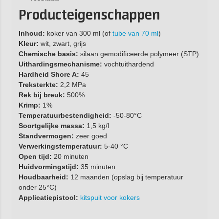
Producteigenschappen
Inhoud:
koker van 300 ml (of
tube van 70 ml
)
Kleur:
wit, zwart, grijs
Chemische basis:
silaan gemodificeerde polymeer (STP)
Uithardingsmechanisme:
vochtuithardend
Hardheid Shore A:
45
Treksterkte:
2,2 MPa
Rek bij breuk:
500%
Krimp:
1%
Temperatuurbestendigheid:
-50-80°C
Soortgelijke massa:
1,5 kg/l
Standvermogen:
zeer goed
Verwerkingstemperatuur:
5-40 °C
Open tijd:
20 minuten
Huidvormingstijd:
35 minuten
Houdbaarheid:
12 maanden (opslag bij temperatuur
onder 25°C)
Applicatiepistool:
kitspuit voor kokers