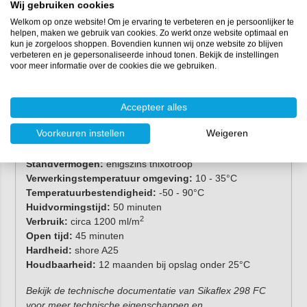
Wij gebruiken cookies
Welkom op onze website! Om je ervaring te verbeteren en je persoonlijker te
helpen, maken we gebruik van cookies. Zo werkt onze website optimaal en
kun je zorgeloos shoppen. Bovendien kunnen wij onze website zo blijven
verbeteren en je gepersonaliseerde inhoud tonen. Bekijk de instellingen
voor meer informatie over de cookies die we gebruiken.
Eigenschappen
Verpakking:
600 ml (worst)
Accepteer alles
Chemische basis:
1-component polyurethaan
Voorkeuren instellen
Weigeren
Kleur:
zwart
Uithardingsmechanisme:
vochtuithardend
Standvermogen:
enigszins thixotroop
Verwerkingstemperatuur omgeving:
10 - 35°C
Temperatuurbestendigheid:
-50 - 90°C
Huidvormingstijd:
50 minuten
2
Verbruik:
circa 1200 ml/m
Open tijd:
45 minuten
Hardheid:
shore A25
Houdbaarheid:
12 maanden bij opslag onder 25°C
Bekijk de technische documentatie van Sikaflex 298 FC
voor meer technische eigenschappen en