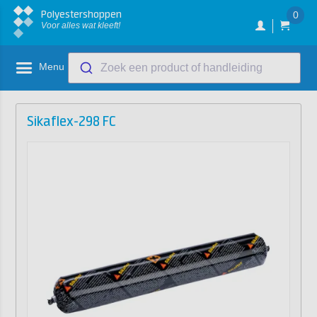
Polyestershoppen
0
Voor alles wat kleeft!
Menu
Zoek een product of handleiding
Sikaflex-298 FC