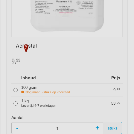
9,
99
Inhoud
Prijs
100 gram
9,
99
Nog maar 5 stuks op voorraad
1 kg
53,
99
Levertijd 4-7 werkdagen
Aantal
-
+
stuks