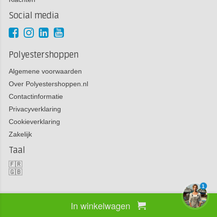
Social media
Polyestershoppen
Algemene voorwaarden
Over Polyestershoppen.nl
Contactinformatie
Privacyverklaring
Cookieverklaring
Zakelijk
Taal
🇫🇷
🇬🇧
1
In winkelwagen
Copyright 2026 Polyestershoppen bv