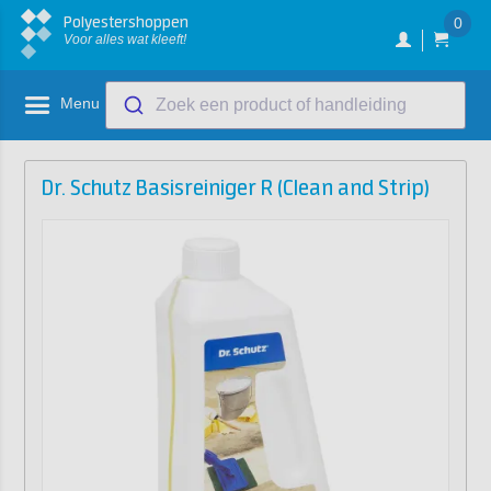
Polyestershoppen
0
Voor alles wat kleeft!
Menu
Zoek een product of handleiding
Dr. Schutz Basisreiniger R (Clean and Strip)