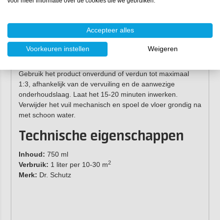
voor meer informatie over de cookies die we gebruiken.
verhouding van 1:5 tot 1:10. Verdeel de
reinigingsoplossing over de vloer en laat dit circa 10
minuten inwerken (let op: laat het
niet
indrogen). Schrob
Accepteer alles
de vloer en neem het losgekomen vuil op. Dweil na met
schoon water.
Voorkeuren instellen
Weigeren
Intensieve reiniging (verwijdering bouwvuil)
Gebruik het product onverdund of verdun tot maximaal
1:3, afhankelijk van de vervuiling en de aanwezige
onderhoudslaag. Laat het 15-20 minuten inwerken.
Verwijder het vuil mechanisch en spoel de vloer grondig na
met schoon water.
Technische eigenschappen
Inhoud:
750 ml
2
Verbruik:
1 liter per 10-30 m
Merk:
Dr. Schutz