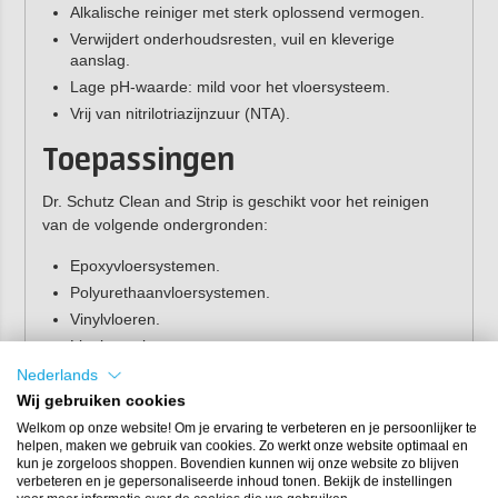
Alkalische reiniger met sterk oplossend vermogen.
Verwijdert onderhoudsresten, vuil en kleverige
aanslag.
Lage pH-waarde: mild voor het vloersysteem.
Vrij van nitrilotriazijnzuur (NTA).
Toepassingen
Dr. Schutz Clean and Strip is geschikt voor het reinigen
van de volgende ondergronden:
Epoxyvloersystemen.
Polyurethaanvloersystemen.
Vinylvloeren.
Linoleumvloeren.
Rubbervloeren.
Nederlands
Wij gebruiken cookies
Gebruiksaanwijzing
Welkom op onze website! Om je ervaring te verbeteren en je persoonlijker te
helpen, maken we gebruik van cookies. Zo werkt onze website optimaal en
Basisreiniging
kun je zorgeloos shoppen. Bovendien kunnen wij onze website zo blijven
verbeteren en je gepersonaliseerde inhoud tonen. Bekijk de instellingen
Verdun Dr. Schutz Basisreiniger R met water in een